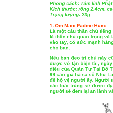
Phong cách: Tâm linh Phật
Kích thước: rộng 2.4cm, c
Trọng lượng: 23g
1. Om Mani Padme Hum:
Là một câu thần chú tiếng
là thần chú quan trọng và 
vào tay, có sức mạnh hàng
cho bạn.
Nếu bạn đeo trì chú này c
được vô tận biện tài, ngà
diệu của Quán Tự Tại Bồ Tá
99 căn già hà sa số Như Lai 
để hộ vệ người ấy. Người t
các loài trùng sẽ được đị
người sẽ đem lại an lành v