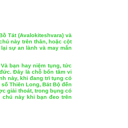
ồ Tát (Avalokiteshvara) và
chú này trên thân, hoặc cột
 lại sự an lành và may mắn
 Và bạn hay niệm tụng, tức
đức. Ðây là chỗ bổn tâm vi
h này, khi đang trì tụng có
 vô số Thiên Long, Bát Bộ đến
c giải thoát, trong bụng có
n chú này khi bạn đeo trên