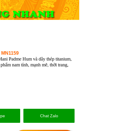
m MN1159
ani Padme Hum và dây thép titanium,
 phẩm nam tính, mạnh mẽ, thời trang,
ype
Chat Zalo