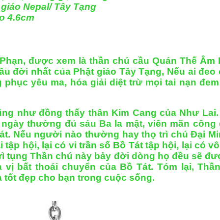
 giáo Nepal/ Tây Tạng
ao 4.6cm
 Phạn, được xem là thần chú cầu Quán Thế Âm B
lâu đời nhất của Phật giáo Tây Tạng, Nếu ai đeo 
 phục yêu ma, hóa giải diệt trừ mọi tai nạn đem
ũng như đồng thấy thân Kim Cang của Như Lai.
y ngày thường đủ sáu Ba la mật, viên mãn công 
t. Nếu người nào thường hay thọ trì chú Ðại Min
tập hội, lại có vi trần số Bồ Tát tập hội, lại có
rì tụng Thần chú này bảy đời dòng họ đều sẽ đượ
a vị bất thoái chuyển của Bồ Tát. Tóm lại, Thầ
à tốt đẹp cho bạn trong cuộc sống.