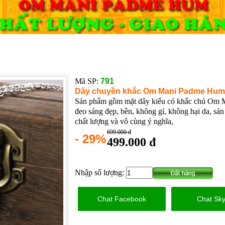
Mã SP:
791
Dây chuyền khắc Om Mani Padme Hu
Sản phẩm gồm mặt dây kiểu có khắc chú Om M
đeo sáng đẹp, bền, không gỉ, không hại da, sản
chất lượng và vô cùng ý nghĩa,
699.000 đ
- 29%
499.000 đ
Nhập số lượng:
Chat Facebook
Chat Sk