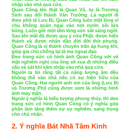
nhập vào nhà qua cửa.
Quan Công tên thật là Quan Vũ, tự là Trương
Sinh sau đổi thành Vân Trường. Là người đi
theo phò tá Lưu Bị, Quan Công luôn một lòng vì
chủ không quản ngại vào nơi nước sôi lửa
bỏng. Luôn giữ một tấm lòng son sắt sáng ngời.
Sau khi mất đã được quy y cửa Phật, được hiển
thánh và được nhân dân đời đời thờ phụng.
Quan Công là vị thánh chuyên trấn áp hung khí,
giúp gia chủ chống lại tà ma ngoại đạo.
Đeo trang sức có hình ảnh Quan Công với vẻ
mặt nghiêm nghị của ông sẽ xua đi những điều
xấu và sát khí xâm nhập vào nhà qua cửa.
Người ta tin rằng tất cả năng lượng âm đều
không thể vào nhà nếu có sự hiện hữu của
Quan Công. Hai người anh em của ông (Lưu Bị
và Trương Phi) cũng được xem là những hình
ảnh may mắn.
Ngoài ý nghĩa là biểu tượng phong thủy, thì đeo
trang sức có hình Quan Công có ý nghĩa góp
phần làm tăng thêm sự uy nghiêm, sang trọng
cho chủ nhân.
2. Ý nghĩa Bát Nhã Tâm Kinh