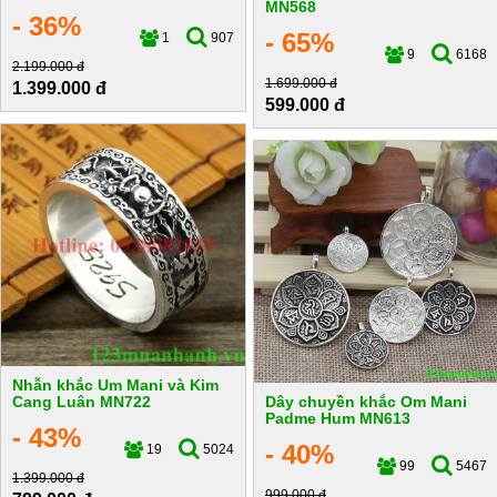
MN568
- 36%
- 65%
1
907
9
6168
2.199.000 đ
1.699.000 đ
1.399.000 đ
599.000 đ
Nhẫn khắc Um Mani và Kim
Cang Luân MN722
Dây chuyền khắc Om Mani
Padme Hum MN613
- 43%
- 40%
19
5024
99
5467
1.399.000 đ
999.000 đ