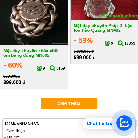
Mặt dây chuyền Phật Di Lặc
tỏa Hào Quang MN482
- 59%
9
12853
Mặt dây chuyền khắc chữ
1.699.000 đ
om bằng đồng MN602
699.000 đ
- 60%
9
5169
999.000 đ
399.000 đ
XEM THÊM
Chat hỗ trợ
123MUANHANH.VN
Giới thiệu
-
Tin tức
-