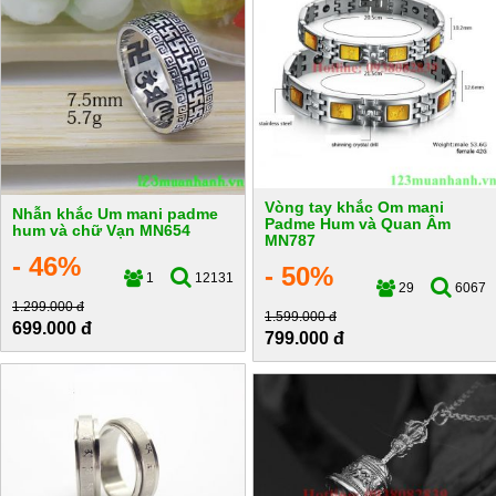
Vòng tay khắc Om mani
Nhẫn khắc Um mani padme
Padme Hum và Quan Âm
hum và chữ Vạn MN654
MN787
- 46%
- 50%
1
12131
29
6067
1.299.000 đ
1.599.000 đ
699.000 đ
799.000 đ