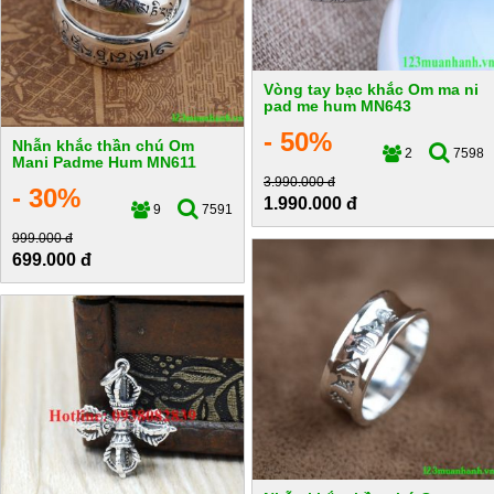
Vòng tay bạc khắc Om ma ni
pad me hum MN643
- 50%
Nhẫn khắc thần chú Om
2
7598
Mani Padme Hum MN611
3.990.000 đ
- 30%
1.990.000 đ
9
7591
999.000 đ
699.000 đ