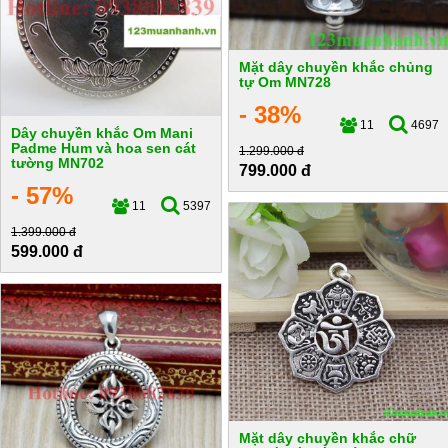
Mặt dây chuyền khắc chủng
tự Om MN728
- 38%
11
4697
Dây chuyền khắc Om Mani
Padme Hum và hoa sen cát
1.299.000 đ
tường MN702
799.000 đ
- 57%
11
5397
1.399.000 đ
599.000 đ
Mặt dây chuyền khắc chữ