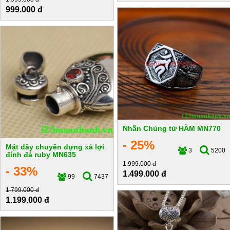
999.000 đ
Nhẫn Chủng tử HÀM MN770
- 25%
Mặt dây chuyền đựng xá lợi
3
5200
đính đá ruby MN635
1.999.000 đ
- 33%
1.499.000 đ
99
7437
1.799.000 đ
1.199.000 đ