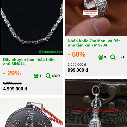
Nhẫn khắc Om Mani và Bát
nhã tâm kinh MN734
- 50%
9
8821
Dây chuyên bạc khắc thần
chú MN614
1.999.000 đ
999.000 đ
- 29%
1
4829
6.999.000 đ
4.999.000 đ