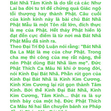
Bát Nhã Tâm Kinh là do tất cả các Như
Lai ba đời tu trì để chứng quả Giác ngộ
tối thượng hay thành Phật. Câu cuối
của kinh kinh này là bài chú Bát Nhã
Phật Mẫu là một Tôn rất lớn, đích thực
là mẹ của Phật. Hết thảy Phật hiển lộ
đạt đến cực điểm là từ nơi mà Bát Nhã
Phật Mẫu đã sinh ra.
Theo Đại Trí Độ Luận nói rằng: "Bát Nhã
Ba La Mật là mẹ của chư Phật. Trong
cha mẹ thì công của mẹ rất nặng, thế
nên Phật dùng Bát Nhã làm mẹ”. Đức
Phật Thích Ca Mâu Ni khi ở trong đời,
nói Kinh Đại Bát Nhã. Phần rút gọn của
Kinh Đại Bát Nhã là Kinh Kim Cương.
Kinh Kim Cương lại rút gọn thành Tâm
Kinh. Bởi thế Kinh Đại Bát Nhã, Kinh
Kim Cương, Tâm Kinh… thật ra là sự
trình bày của một hệ. Đức Phật Thích
Ca Mâu Ni hai lần chuyển bánh xe Pháp