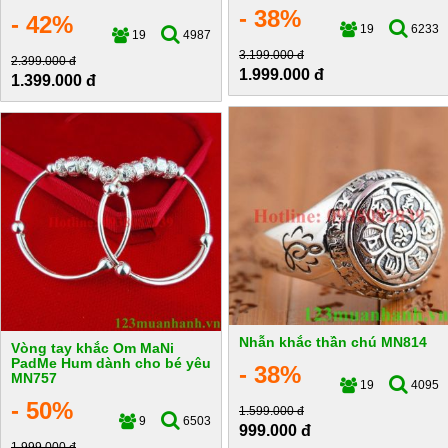
- 38%
- 42%
19
6233
19
4987
3.199.000 đ
2.399.000 đ
1.999.000 đ
1.399.000 đ
Nhẫn khắc thần chú MN814
Vòng tay khắc Om MaNi
PadMe Hum dành cho bé yêu
- 38%
MN757
19
4095
- 50%
1.599.000 đ
9
6503
999.000 đ
1.999.000 đ