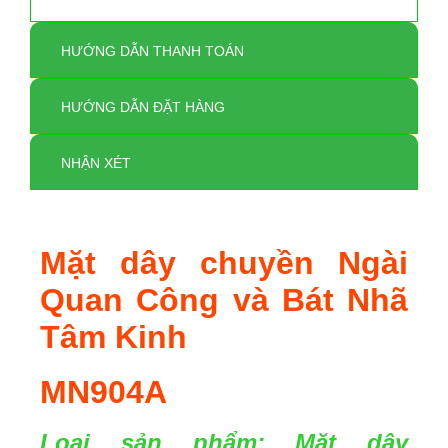
HƯỚNG DẪN THANH TOÁN
HƯỚNG DẪN ĐẶT HÀNG
NHẬN XÉT
Mặt dây chuyền Ngài
Quan Công và Bát Nhã
Tâm Kinh
MN904A
Loại sản phẩm: Mặt dây