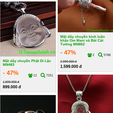
Mặt dây chuyền kinh luân
khắc Om Mani và Bát Cát
Tường MN862
- 47%
2
5788
Mặt dây chuyền Phật Di Lặc
2.999.000 đ
MN483
1.599.000 đ
- 47%
12
7251
1.699.000 đ
899.000 đ