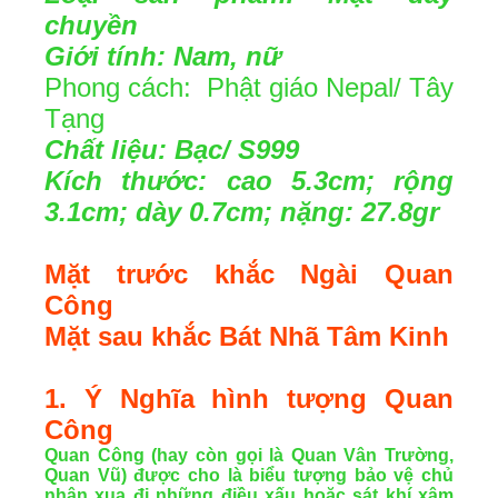
chuyền
Giới tính: Nam, nữ
Phong cách:
Phật giáo
Nepal/ Tây
Tạng
Chất liệu: Bạc/ S999
Kích thước: cao 5.3cm; rộng
3.1cm; dày 0.7cm;
nặng: 27.8gr
Mặt trước khắc Ngài Quan
Công
Mặt sau khắc
Bát Nhã Tâm Kinh
1. Ý Nghĩa hình tượng Quan
Công
Quan Công (hay còn gọi là Quan Vân Trường,
Quan Vũ) được cho là biểu tượng bảo vệ chủ
nhân xua đi những điều xấu hoặc sát khí xâm