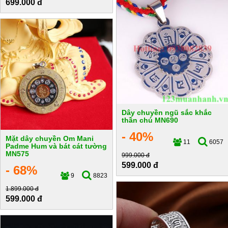
699.000 đ
Dây chuyền ngũ sắc khắc
thần chú MN690
- 40%
Mặt dây chuyền Om Mani
11
6057
Padme Hum và bát cát tường
MN575
999.000 đ
599.000 đ
- 68%
9
8823
1.899.000 đ
599.000 đ