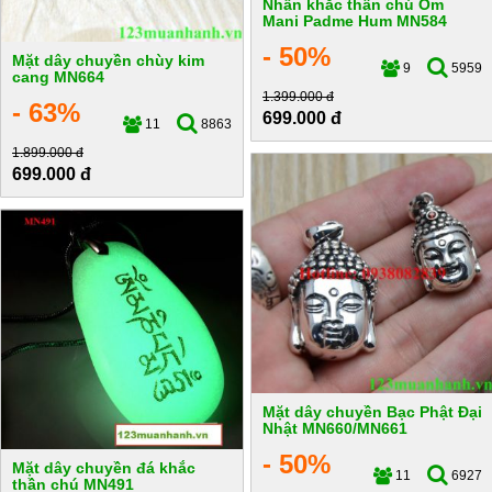
Nhẫn khắc thần chú Om
Mani Padme Hum MN584
- 50%
Mặt dây chuyền chùy kim
9
5959
cang MN664
1.399.000 đ
- 63%
699.000 đ
11
8863
1.899.000 đ
699.000 đ
Mặt dây chuyền Bạc Phật Đại
Nhật MN660/MN661
- 50%
Mặt dây chuyền đá khắc
11
6927
thần chú MN491