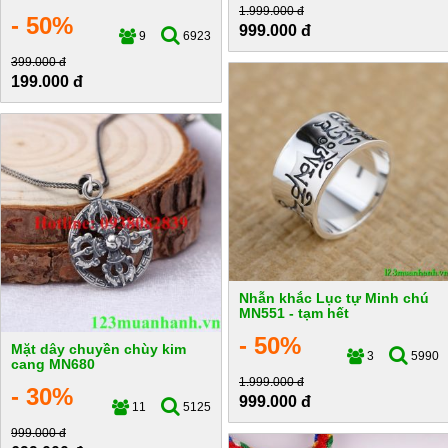
1.999.000 đ
- 50%
999.000 đ
9
6923
399.000 đ
199.000 đ
Nhẫn khắc Lục tự Minh chú
MN551 - tạm hết
- 50%
Mặt dây chuyền chùy kim
3
5990
cang MN680
1.999.000 đ
- 30%
999.000 đ
11
5125
999.000 đ