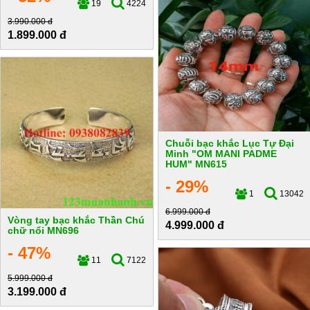
19
4224
3.990.000 đ
1.899.000 đ
Chuỗi bạc khắc Lục Tự Đại
Minh "OM MANI PADME
HUM" MN615
- 29%
1
13042
6.999.000 đ
Vòng tay bạc khắc Thần Chú
4.999.000 đ
chữ nổi MN696
- 47%
11
7122
5.999.000 đ
3.199.000 đ