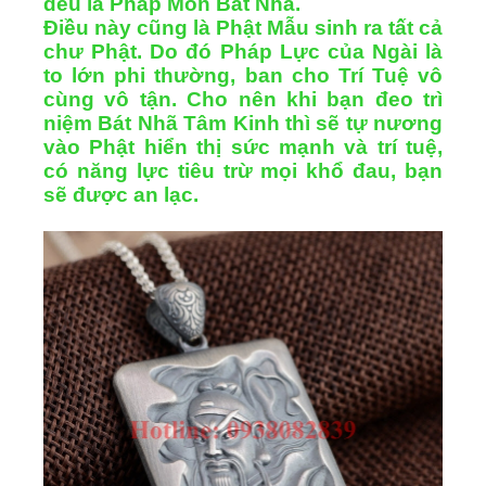
đều là Pháp Môn Bát Nhã.
Điều này cũng là Phật Mẫu sinh ra tất cả
chư Phật. Do đó Pháp Lực của Ngài là
to lớn phi thường, ban cho Trí Tuệ vô
cùng vô tận. Cho nên khi bạn đeo trì
niệm Bát Nhã Tâm Kinh thì sẽ tự nương
vào Phật hiển thị sức mạnh và trí tuệ,
có năng lực tiêu trừ mọi khổ đau, bạn
sẽ được an lạc.