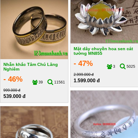
Mặt dây chuyền hoa sen cát
tường MN855
- 47%
Nhẫn khắc Tâm Chú Lăng
3
5025
Nghiêm
2.999.000 đ
- 46%
1.599.000 đ
39
11561
999.000 đ
539.000 đ