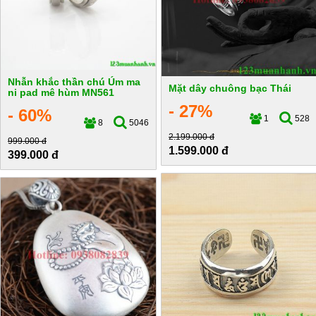
Nhẫn khắc thần chú Úm ma
Mặt dây chuông bạc Thái
ni pad mê hùm MN561
- 27%
- 60%
1
528
8
5046
2.199.000 đ
999.000 đ
1.599.000 đ
399.000 đ