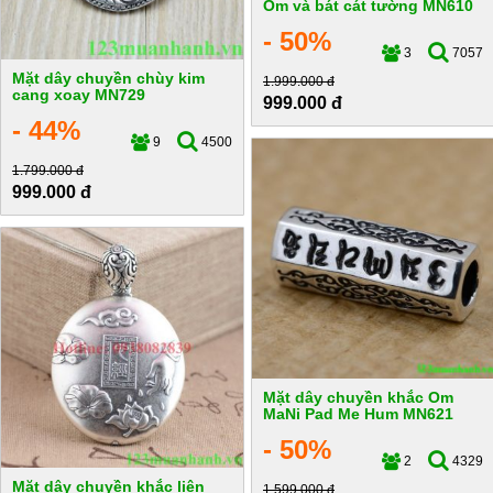
Om và bát cát tường MN610
- 50%
3
7057
Mặt dây chuyền chùy kim
1.999.000 đ
cang xoay MN729
999.000 đ
- 44%
9
4500
1.799.000 đ
999.000 đ
Mặt dây chuyền khắc Om
MaNi Pad Me Hum MN621
- 50%
2
4329
Mặt dây chuyền khắc liên
1.599.000 đ