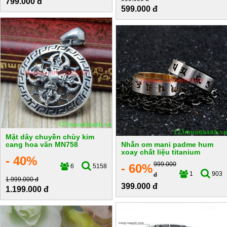
799.000 đ
599.000 đ
Mặt dây chuyền chùy kim
cang hoa văn MN758
Nhẫn om mani padme hum
xoay chất liệu titanium
- 40%
999.000
- 60%
6
5158
1
903
đ
1.999.000 đ
399.000 đ
1.199.000 đ