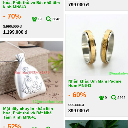
hoa, Phật thủ và Bát nhã tâm
799.000 đ
kinh MN843
- 70%
19
3848
3.990.000 đ
1.199.000 đ
Nhẫn khắc Um Mani Padme
Hum MN641
- 60%
9
5262
999.000 đ
Mặt dây chuyền khắc liên
399.000 đ
hoa, Phật thủ và Bát Nhã
Tâm Kinh MN841
- 52%