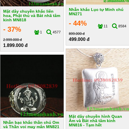
Nhẫn khắc Lục tự Minh chú
Mặt dây chuyền khắc liên
MN271
hoa, Phật thủ và Bát nhã tâm
kinh MN818
- 44%
11
8584
- 37%
1
4577
899.000 đ
499.000 đ
2.999.000 đ
1.899.000 đ
Mặt dây chuyền hình Quan
Âm và Bát nhã tâm kinh
Nhẫn bạc khắc thần chú Om
MN816 - Tạm hết
và Thần voi may mắn MN821