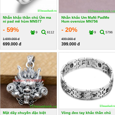
Nhẫn khắc thần chú Úm ma
Nhẫn khắc Um MaNi PadMe
ni pad mê hùm MN577
Hum oversize MN756
- 59%
- 20%
9
6112
9
5796
1.699.000 đ
499.000 đ
699.000 đ
399.000 đ
Mặt dây chuyền đặc biệt
Vòng đeo tay khắc thần chú