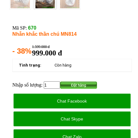
Mã SP:
670
Nhẫn khắc thần chú MN814
1.599.000 đ
- 38%
999.000 đ
Tình trạng:
Còn hàng
Nhập số lượng:
Chat Facebook
Chat Skype
Chat Zalo