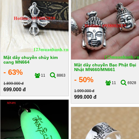
Mặt dây chuyền chùy kim
cang MN664
Mặt dây chuyền Bạc Phật Đại
Nhật MN660/MN661
- 63%
11
8863
- 50%
11
6928
1.899.000 đ
699.000 đ
1.999.000 đ
999.000 đ