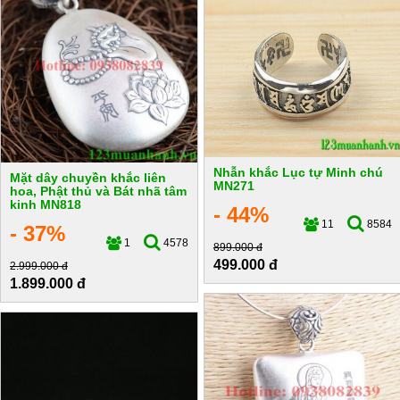
Nhẫn khắc Lục tự Minh chú
Mặt dây chuyền khắc liên
MN271
hoa, Phật thủ và Bát nhã tâm
kinh MN818
- 44%
11
8584
- 37%
1
4578
899.000 đ
499.000 đ
2.999.000 đ
1.899.000 đ