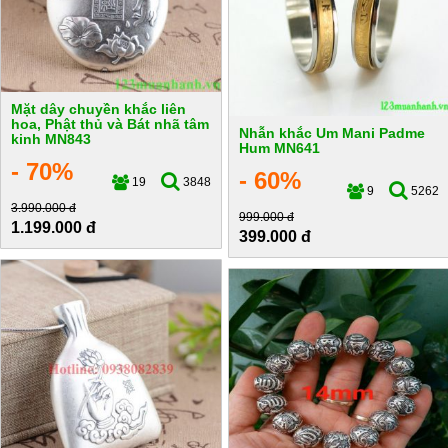
Mặt dây chuyền khắc liên
hoa, Phật thủ và Bát nhã tâm
Nhẫn khắc Um Mani Padme
kinh MN843
Hum MN641
- 70%
- 60%
19
3848
9
5262
3.990.000 đ
999.000 đ
1.199.000 đ
399.000 đ