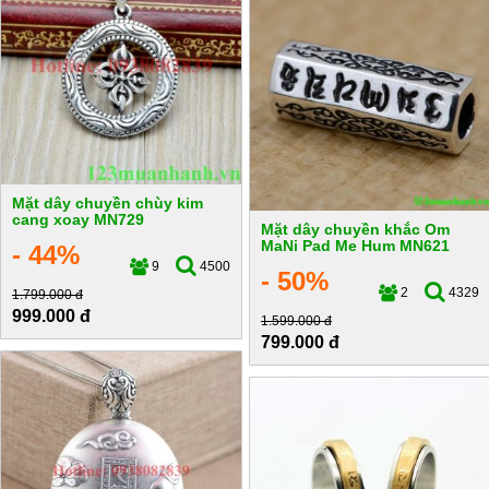
Mặt dây chuyền chùy kim
cang xoay MN729
Mặt dây chuyền khắc Om
MaNi Pad Me Hum MN621
- 44%
9
4500
- 50%
2
4329
1.799.000 đ
999.000 đ
1.599.000 đ
799.000 đ