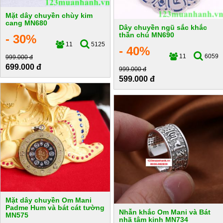
Mặt dây chuyền chùy kim
cang MN680
Dây chuyền ngũ sắc khắc
thần chú MN690
- 30%
11
5125
- 40%
11
6059
999.000 đ
699.000 đ
999.000 đ
599.000 đ
Mặt dây chuyền Om Mani
Padme Hum và bát cát tường
Nhẫn khắc Om Mani và Bát
MN575
nhã tâm kinh MN734