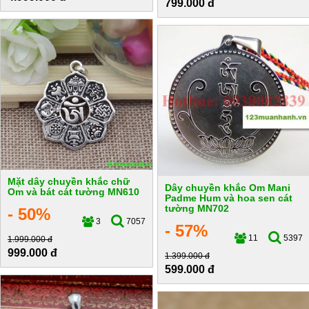
799.000 đ
Mặt dây chuyền khắc chữ
Dây chuyền khắc Om Mani
Om và bát cát tường MN610
Padme Hum và hoa sen cát
tường MN702
- 50%
3
7057
- 57%
11
5397
1.999.000 đ
999.000 đ
1.399.000 đ
599.000 đ