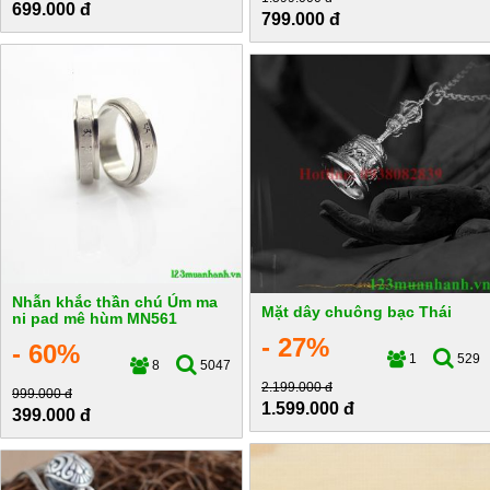
699.000 đ
799.000 đ
Nhẫn khắc thần chú Úm ma
Mặt dây chuông bạc Thái
ni pad mê hùm MN561
- 27%
- 60%
1
529
8
5047
2.199.000 đ
999.000 đ
1.599.000 đ
399.000 đ