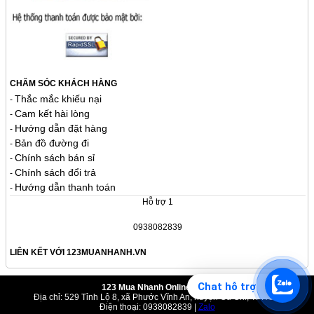
CHĂM SÓC KHÁCH HÀNG
Thắc mắc khiếu nại
-
Cam kết hài lòng
-
Hướng dẫn đặt hàng
-
Bản đồ đường đi
-
Chính sách bán sỉ
-
Chính sách đổi trả
-
Hướng dẫn thanh toán
-
Hỗ trợ 1
0938082839
LIÊN KẾT VỚI 123MUANHANH.VN
Chat hỗ trợ
123 Mua Nhanh Online Shop
Địa chỉ: 529 Tỉnh Lộ 8, xã Phước Vĩnh An, huyện Củ Chi, TPHCM
Điện thoại: 0938082839 |
Zalo