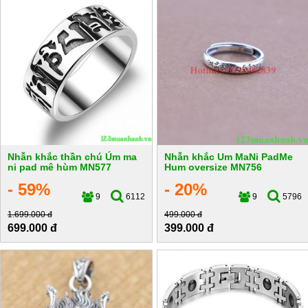
Nhẫn khắc thần chú Úm ma
Nhẫn khắc Um MaNi PadMe
ni pad mê hùm MN577
Hum oversize MN756
- 59%
- 20%
9
6112
9
5796
1.699.000 đ
499.000 đ
699.000 đ
399.000 đ