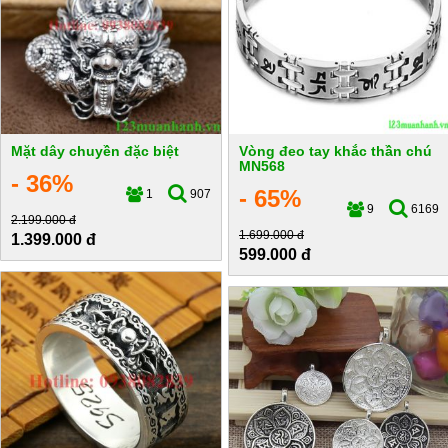
Mặt dây chuyền đặc biệt
Vòng đeo tay khắc thần chú
MN568
- 36%
- 65%
1
907
9
6169
2.199.000 đ
1.699.000 đ
1.399.000 đ
599.000 đ