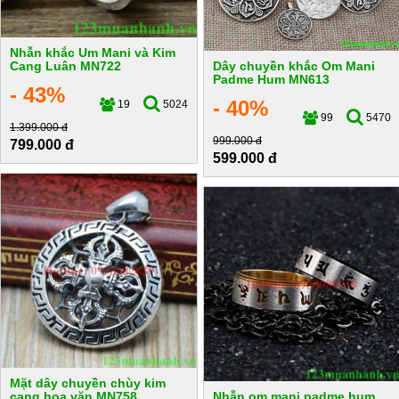
Nhẫn khắc Um Mani và Kim
Cang Luân MN722
Dây chuyền khắc Om Mani
Padme Hum MN613
- 43%
- 40%
19
5024
99
5470
1.399.000 đ
999.000 đ
799.000 đ
599.000 đ
Mặt dây chuyền chùy kim
cang hoa văn MN758
Nhẫn om mani padme hum