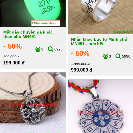
Mặt dây chuyền đá khắc
thần chú MN491
Nhẫn khắc Lục tự Minh chú
MN551 - tạm hết
- 50%
9
6923
- 50%
3
5990
399.000 đ
199.000 đ
1.999.000 đ
999.000 đ