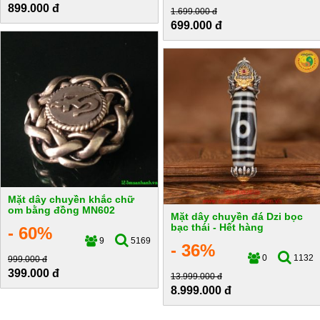
899.000 đ
1.699.000 đ
699.000 đ
Mặt dây chuyền khắc chữ
om bằng đồng MN602
Mặt dây chuyền đá Dzi bọc
bạc thái - Hết hàng
- 60%
9
5169
- 36%
0
1132
999.000 đ
399.000 đ
13.999.000 đ
8.999.000 đ