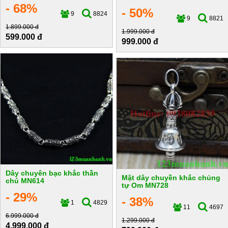
- 68%
- 50%
9
8824
9
8821
1.899.000 đ
1.999.000 đ
599.000 đ
999.000 đ
Dây chuyên bạc khắc thần
Mặt dây chuyền khắc chủng
chú MN614
tự Om MN728
- 29%
- 38%
1
4829
11
4697
6.999.000 đ
1.299.000 đ
4.999.000 đ