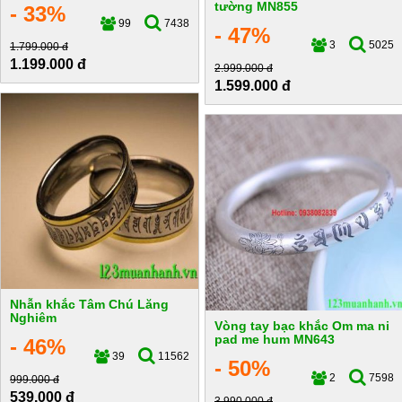
tường MN855
- 33%
99
7438
- 47%
3
5025
1.799.000 đ
1.199.000 đ
2.999.000 đ
1.599.000 đ
Nhẫn khắc Tâm Chú Lăng
Nghiêm
Vòng tay bạc khắc Om ma ni
pad me hum MN643
- 46%
39
11562
- 50%
2
7598
999.000 đ
539.000 đ
3.990.000 đ