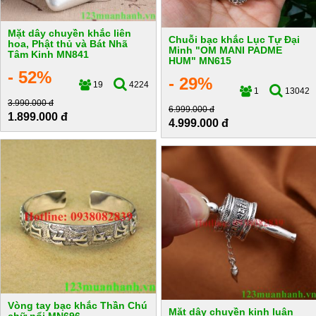
Mặt dây chuyền khắc liên
Chuỗi bạc khắc Lục Tự Đại
hoa, Phật thủ và Bát Nhã
Minh "OM MANI PADME
Tâm Kinh MN841
HUM" MN615
- 52%
- 29%
19
4224
1
13042
3.990.000 đ
6.999.000 đ
1.899.000 đ
4.999.000 đ
Vòng tay bạc khắc Thần Chú
Mặt dây chuyền kinh luân