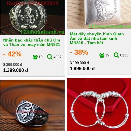
Mặt dây chuyền hình Quan
Âm và Bát nhã tâm kinh
Nhẫn bạc khắc thần chú Om
MN816 - Tạm hết
và Thần voi may mắn MN821
- 38%
- 42%
19
6233
19
4987
3.199.000 đ
2.399.000 đ
1.999.000 đ
1.399.000 đ