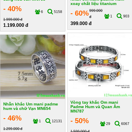
xoay chất liệu titanium
- 40%
999.000
- 60%
6
5158
1
903
đ
1.999.000 đ
399.000 đ
1.199.000 đ
Vòng tay khắc Om mani
Nhẫn khắc Um mani padme
Padme Hum và Quan Âm
hum và chữ Vạn MN654
MN787
- 46%
- 50%
1
12131
29
6067
1.299.000 đ
1.599.000 đ