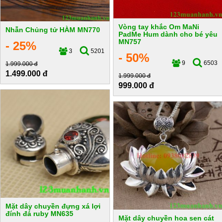
Vòng tay khắc Om MaNi
Nhẫn Chủng tử HÀM MN770
PadMe Hum dành cho bé yêu
MN757
- 25%
3
5201
- 50%
9
6503
1.999.000 đ
1.499.000 đ
1.999.000 đ
999.000 đ
Mặt dây chuyền đựng xá lợi
đính đá ruby MN635
Mặt dây chuyền hoa sen cát