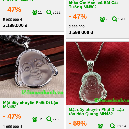
chữ nổi MN696
khắc Om Mani và Bát Cát
Tường MN862
- 47%
11
7122
- 47%
2
5788
5.999.000 đ
3.199.000 đ
2.999.000 đ
1.599.000 đ
Mặt dây chuyền Phật Di Lặc
MN483
Mặt dây chuyền Phật Di Lặc
tỏa Hào Quang MN482
- 47%
12
7251
- 59%
9
12854
1.699.000 đ