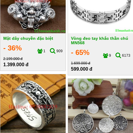
Mặt dây chuyền đặc biệt
Vòng đeo tay khắc thần chú
MN568
- 36%
- 65%
1
909
9
6173
2.199.000 đ
1.699.000 đ
1.399.000 đ
599.000 đ