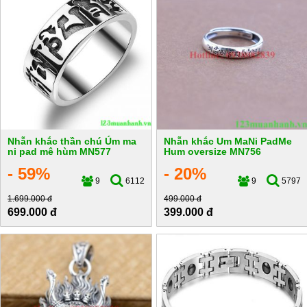
Nhẫn khắc thần chú Úm ma
Nhẫn khắc Um MaNi PadMe
ni pad mê hùm MN577
Hum oversize MN756
- 59%
- 20%
9
6112
9
5797
1.699.000 đ
499.000 đ
699.000 đ
399.000 đ