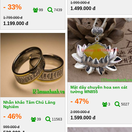
1.999.000 đ
- 33%
1.499.000 đ
99
7439
1.799.000 đ
1.199.000 đ
Mặt dây chuyền hoa sen cát
tường MN855
- 47%
Nhẫn khắc Tâm Chú Lăng
3
5027
Nghiêm
2.999.000 đ
- 46%
1.599.000 đ
39
11563
999.000 đ