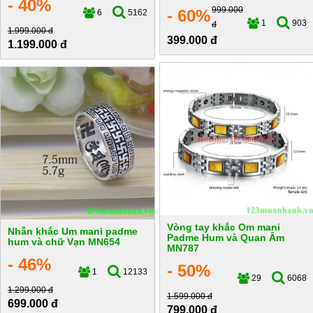
- 40%
999.000
- 60%
6
5162
1
903
đ
1.999.000 đ
399.000 đ
1.199.000 đ
Vòng tay khắc Om mani
Nhẫn khắc Um mani padme
Padme Hum và Quan Âm
hum và chữ Vạn MN654
MN787
- 46%
- 50%
1
12133
29
6068
1.299.000 đ
1.599.000 đ
699.000 đ
799.000 đ