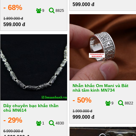
599.000 đ
- 68%
9
8825
1.899.000 đ
599.000 đ
Nhẫn khắc Om Mani và Bát
nhã tâm kinh MN734
- 50%
9
8822
Dây chuyên bạc khắc thần
chú MN614
1.999.000 đ
999.000 đ
- 29%
1
4830
6.999.000 đ