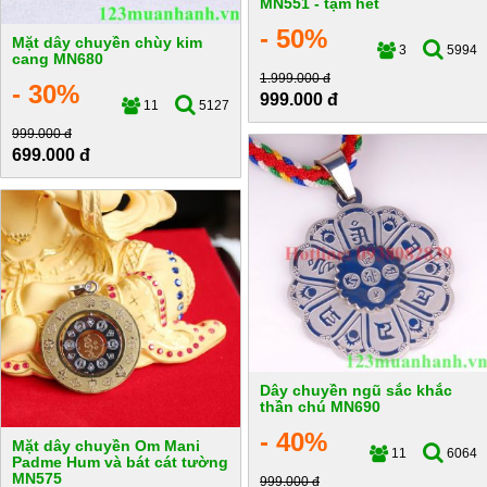
MN551 - tạm hết
- 50%
Mặt dây chuyền chùy kim
3
5994
cang MN680
1.999.000 đ
- 30%
999.000 đ
11
5127
999.000 đ
699.000 đ
Dây chuyền ngũ sắc khắc
thần chú MN690
- 40%
Mặt dây chuyền Om Mani
11
6064
Padme Hum và bát cát tường
MN575
999.000 đ