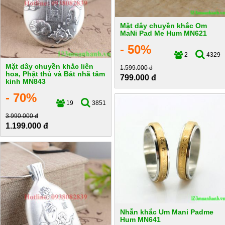
Mặt dây chuyền khắc Om
MaNi Pad Me Hum MN621
- 50%
2
4329
Mặt dây chuyền khắc liên
1.599.000 đ
hoa, Phật thủ và Bát nhã tâm
799.000 đ
kinh MN843
- 70%
19
3851
3.990.000 đ
1.199.000 đ
Nhẫn khắc Um Mani Padme
Hum MN641