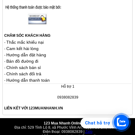
CHĂM SÓC KHÁCH HÀNG
Thắc mắc khiếu nại
-
Cam kết hài lòng
-
Hướng dẫn đặt hàng
-
Bản đồ đường đi
-
Chính sách bán sỉ
-
Chính sách đổi trả
-
Hướng dẫn thanh toán
-
Hỗ trợ 1
0938082839
LIÊN KẾT VỚI 123MUANHANH.VN
Chat hỗ trợ
123 Mua Nhanh Online Shop
Địa chỉ: 529 Tỉnh Lộ 8, xã Phước Vĩnh An, huyện Củ Chi, TPHCM
Điện thoại: 0938082839 |
Zalo