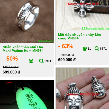
Mặt dây chuyền chùy kim
cang MN664
- 63%
Nhẫn khắc thần chú Om
11
8871
Mani Padme Hum MN584
1.899.000 đ
- 50%
699.000 đ
9
5961
1.399.000 đ
699.000 đ