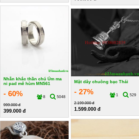
Nhẫn khắc thần chú Úm ma
Mặt dây chuông bạc Thái
ni pad mê hùm MN561
- 27%
- 60%
1
529
8
5048
2.199.000 đ
999.000 đ
1.599.000 đ
399.000 đ