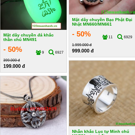
Mặt dây chuyền Bạc Phật Đại
Nhật MN660/MN661
- 50%
Mặt dây chuyền đá khắc
11
6929
thần chú MN491
1.999.000 đ
- 50%
999.000 đ
9
6927
399.000 đ
199.000 đ
Nhẫn khắc Lục tự Minh chú