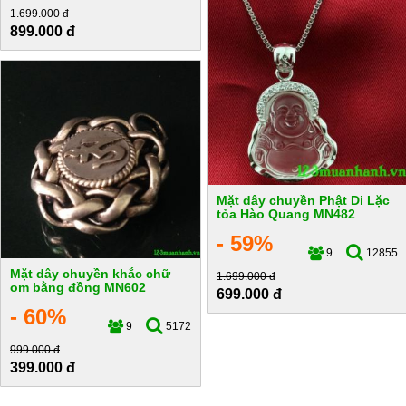
1.699.000 đ
899.000 đ
Mặt dây chuyền Phật Di Lặc
tỏa Hào Quang MN482
- 59%
9
12855
Mặt dây chuyền khắc chữ
1.699.000 đ
om bằng đồng MN602
699.000 đ
- 60%
9
5172
999.000 đ
399.000 đ