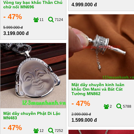
Vòng tay bạc khắc Thần Chú
4.999.000 đ
chữ nổi MN696
- 47%
11
7124
5.999.000 đ
3.199.000 đ
Mặt dây chuyền kinh luân
khắc Om Mani và Bát Cát
Tường MN862
- 47%
2
5788
Mặt dây chuyền Phật Di Lặc
2.999.000 đ
MN483
1.599.000 đ
- 47%
12
7252