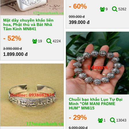
- 60%
9
5262
999.000 đ
Mặt dây chuyền khắc liên
399.000 đ
hoa, Phật thủ và Bát Nhã
Tâm Kinh MN841
- 52%
19
4224
3.990.000 đ
1.899.000 đ
Chuỗi bạc khắc Lục Tự Đại
Minh "OM MANI PADME
HUM" MN615
- 29%
1
13043
6.999.000 đ