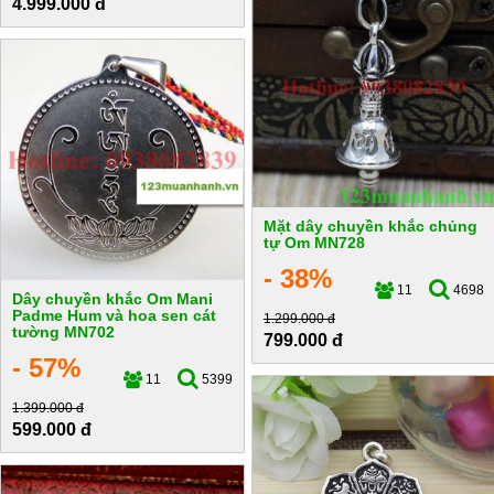
4.999.000 đ
Mặt dây chuyền khắc chủng
tự Om MN728
- 38%
11
4698
Dây chuyền khắc Om Mani
Padme Hum và hoa sen cát
1.299.000 đ
tường MN702
799.000 đ
- 57%
11
5399
1.399.000 đ
599.000 đ