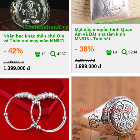
Mặt dây chuyền hình Quan
Âm và Bát nhã tâm kinh
Nhẫn bạc khắc thần chú Om
MN816 - Tạm hết
và Thần voi may mắn MN821
- 38%
- 42%
19
6234
19
4987
3.199.000 đ
2.399.000 đ
1.999.000 đ
1.399.000 đ