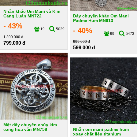
Nhẫn khắc Um Mani và Kim
Cang Luân MN722
Dây chuyền khắc Om Mani
Padme Hum MN613
- 43%
- 40%
19
5029
99
5473
1.399.000 đ
999.000 đ
799.000 đ
599.000 đ
Mặt dây chuyền chùy kim
cang hoa văn MN758
Nhẫn om mani padme hum
xoay chất liệu titanium