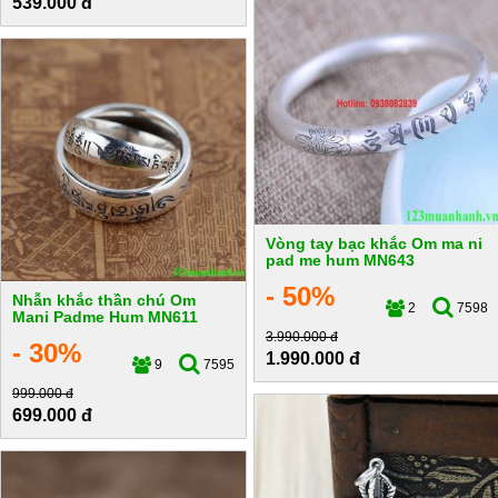
539.000 đ
Vòng tay bạc khắc Om ma ni
pad me hum MN643
- 50%
Nhẫn khắc thần chú Om
2
7598
Mani Padme Hum MN611
3.990.000 đ
- 30%
1.990.000 đ
9
7595
999.000 đ
699.000 đ