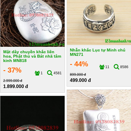
Nhẫn khắc Lục tự Minh chú
Mặt dây chuyền khắc liên
MN271
hoa, Phật thủ và Bát nhã tâm
kinh MN818
- 44%
11
8586
- 37%
1
4581
899.000 đ
499.000 đ
2.999.000 đ
1.899.000 đ