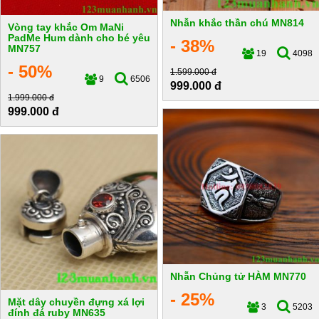
Nhẫn khắc thần chú MN814
Vòng tay khắc Om MaNi
PadMe Hum dành cho bé yêu
- 38%
MN757
19
4098
- 50%
1.599.000 đ
9
6506
999.000 đ
1.999.000 đ
999.000 đ
Nhẫn Chủng tử HÀM MN770
- 25%
Mặt dây chuyền đựng xá lợi
3
5203
đính đá ruby MN635