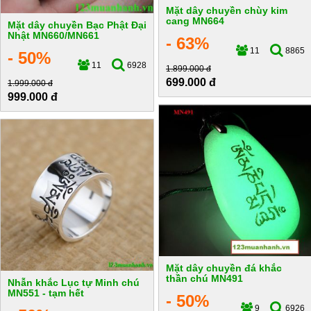
Mặt dây chuyền chùy kim
cang MN664
Mặt dây chuyền Bạc Phật Đại
Nhật MN660/MN661
- 63%
11
8865
- 50%
11
6928
1.899.000 đ
699.000 đ
1.999.000 đ
999.000 đ
Mặt dây chuyền đá khắc
thần chú MN491
Nhẫn khắc Lục tự Minh chú
MN551 - tạm hết
- 50%
9
6926