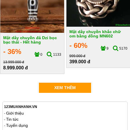
Mặt dây chuyền khắc chữ
om bằng đồng MN602
Mặt dây chuyền đá Dzi bọc
bạc thái - Hết hàng
- 60%
9
5170
- 36%
0
1133
999.000 đ
399.000 đ
13.999.000 đ
8.999.000 đ
XEM THÊM
123MUANHANH.VN
Giới thiệu
-
Tin tức
-
Tuyển dụng
-