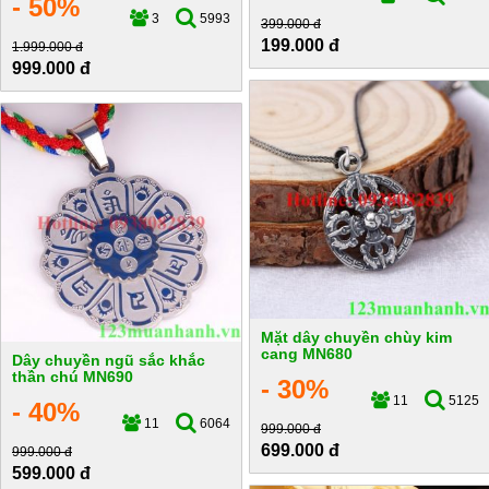
- 50%
3
5993
399.000 đ
199.000 đ
1.999.000 đ
999.000 đ
Mặt dây chuyền chùy kim
cang MN680
Dây chuyền ngũ sắc khắc
thần chú MN690
- 30%
11
5125
- 40%
11
6064
999.000 đ
699.000 đ
999.000 đ
599.000 đ