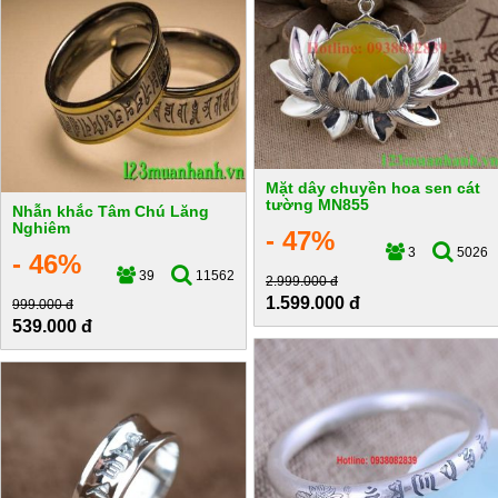
Mặt dây chuyền hoa sen cát
tường MN855
Nhẫn khắc Tâm Chú Lăng
Nghiêm
- 47%
3
5026
- 46%
39
11562
2.999.000 đ
1.599.000 đ
999.000 đ
539.000 đ