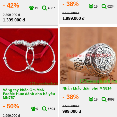
- 38%
- 42%
19
6234
19
4987
3.199.000 đ
2.399.000 đ
1.999.000 đ
1.399.000 đ
Nhẫn khắc thần chú MN814
Vòng tay khắc Om MaNi
PadMe Hum dành cho bé yêu
- 38%
MN757
19
4098
- 50%
1.599.000 đ
9
6504
999.000 đ
1.999.000 đ