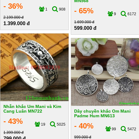
MN568
- 36%
- 65%
1
908
9
6172
2.199.000 đ
1.699.000 đ
1.399.000 đ
599.000 đ
Nhẫn khắc Um Mani và Kim
Cang Luân MN722
Dây chuyền khắc Om Mani
Padme Hum MN613
- 43%
- 40%
19
5025
99
5472
1.399.000 đ
999.000 đ
799.000 đ