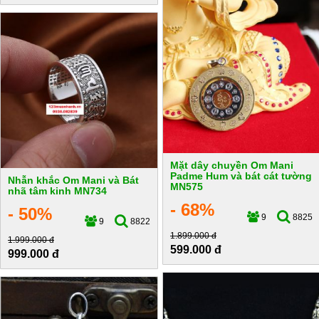
Mặt dây chuyền Om Mani
Padme Hum và bát cát tường
Nhẫn khắc Om Mani và Bát
MN575
nhã tâm kinh MN734
- 68%
- 50%
9
8825
9
8822
1.899.000 đ
1.999.000 đ
599.000 đ
999.000 đ