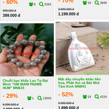
- 70%
- 60%
19
3849
9
5262
3.990.000 đ
999.000 đ
1.199.000 đ
399.000 đ
Mặt dây chuyền khắc liên
Chuỗi bạc khắc Lục Tự Đại
hoa, Phật thủ và Bát Nhã
Minh "OM MANI PADME
Tâm Kinh MN841
HUM" MN615
- 52%
- 29%
19
4224
1
13043
3.990.000 đ
6.999.000 đ
1.899.000 đ