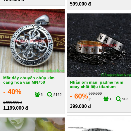
599.000 đ
Mặt dây chuyền chùy kim
cang hoa văn MN758
Nhẫn om mani padme hum
xoay chất liệu titanium
- 40%
999.000
- 60%
6
5162
1
903
đ
1.999.000 đ
399.000 đ
1.199.000 đ