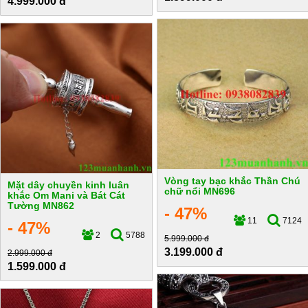
4.999.000 đ
Vòng tay bạc khắc Thần Chú
Mặt dây chuyền kinh luân
chữ nổi MN696
khắc Om Mani và Bát Cát
Tường MN862
- 47%
11
7124
- 47%
2
5788
5.999.000 đ
3.199.000 đ
2.999.000 đ
1.599.000 đ