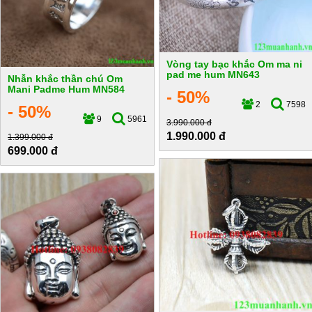
Vòng tay bạc khắc Om ma ni
pad me hum MN643
Nhẫn khắc thần chú Om
Mani Padme Hum MN584
- 50%
2
7598
- 50%
9
5961
3.990.000 đ
1.990.000 đ
1.399.000 đ
699.000 đ