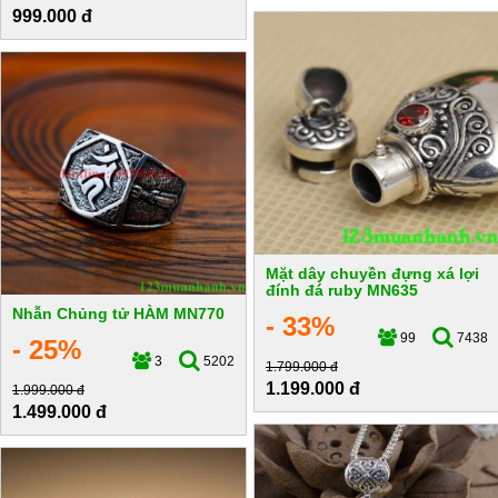
999.000 đ
Mặt dây chuyền đựng xá lợi
đính đá ruby MN635
Nhẫn Chủng tử HÀM MN770
- 33%
99
7438
- 25%
3
5202
1.799.000 đ
1.199.000 đ
1.999.000 đ
1.499.000 đ