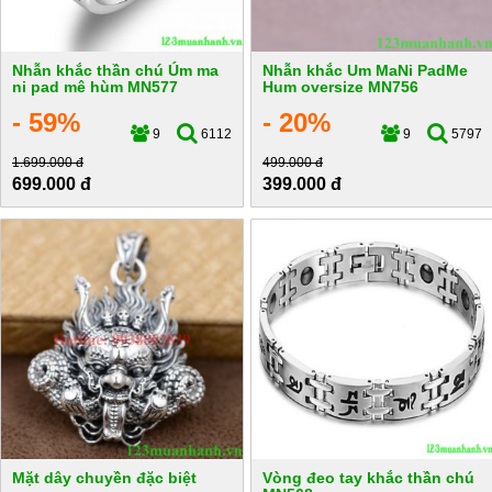
Nhẫn khắc thần chú Úm ma
Nhẫn khắc Um MaNi PadMe
ni pad mê hùm MN577
Hum oversize MN756
- 59%
- 20%
9
6112
9
5797
1.699.000 đ
499.000 đ
699.000 đ
399.000 đ
Mặt dây chuyền đặc biệt
Vòng đeo tay khắc thần chú