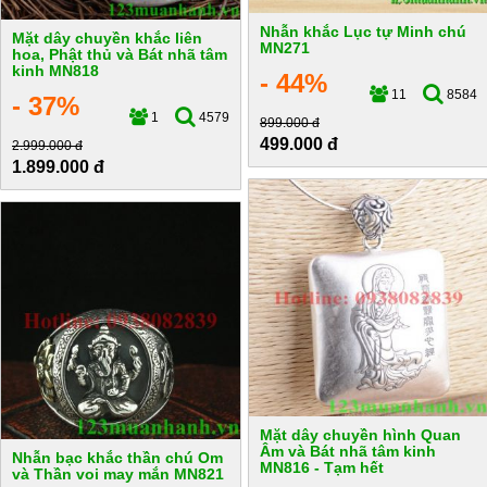
Nhẫn khắc Lục tự Minh chú
Mặt dây chuyền khắc liên
MN271
hoa, Phật thủ và Bát nhã tâm
kinh MN818
- 44%
11
8584
- 37%
1
4579
899.000 đ
499.000 đ
2.999.000 đ
1.899.000 đ
Mặt dây chuyền hình Quan
Âm và Bát nhã tâm kinh
Nhẫn bạc khắc thần chú Om
MN816 - Tạm hết
và Thần voi may mắn MN821