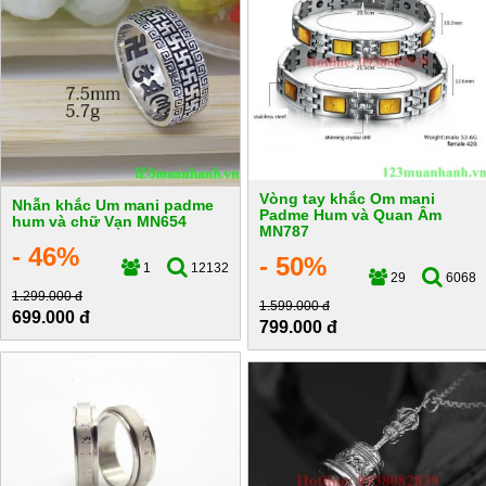
Vòng tay khắc Om mani
Nhẫn khắc Um mani padme
Padme Hum và Quan Âm
hum và chữ Vạn MN654
MN787
- 46%
- 50%
1
12132
29
6068
1.299.000 đ
1.599.000 đ
699.000 đ
799.000 đ