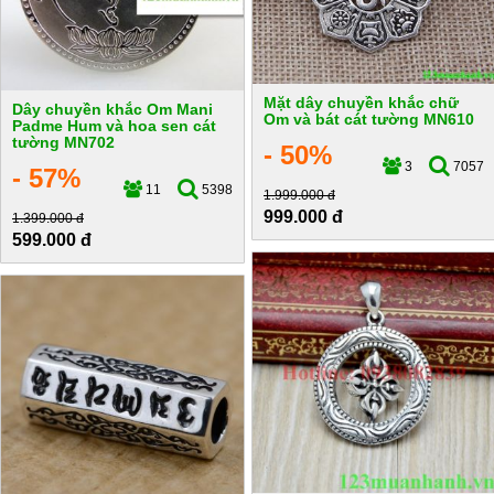
Mặt dây chuyền khắc chữ
Dây chuyền khắc Om Mani
Om và bát cát tường MN610
Padme Hum và hoa sen cát
tường MN702
- 50%
3
7057
- 57%
11
5398
1.999.000 đ
999.000 đ
1.399.000 đ
599.000 đ