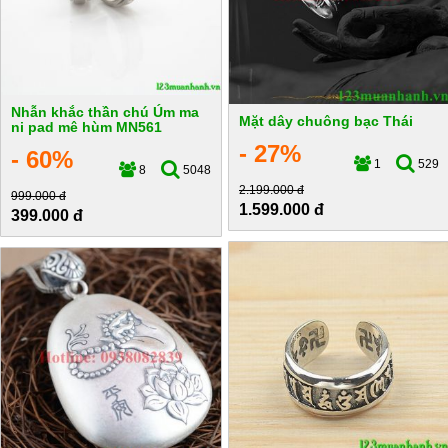
Nhẫn khắc thần chú Úm ma
Mặt dây chuông bạc Thái
ni pad mê hùm MN561
- 27%
- 60%
1
529
8
5048
2.199.000 đ
999.000 đ
1.599.000 đ
399.000 đ