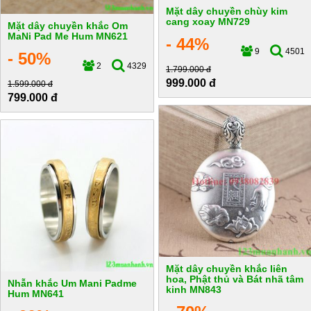
Mặt dây chuyền chùy kim
cang xoay MN729
Mặt dây chuyền khắc Om
MaNi Pad Me Hum MN621
- 44%
9
4501
- 50%
2
4329
1.799.000 đ
999.000 đ
1.599.000 đ
799.000 đ
Mặt dây chuyền khắc liên
hoa, Phật thủ và Bát nhã tâm
Nhẫn khắc Um Mani Padme
kinh MN843
Hum MN641