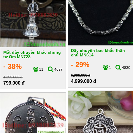
Dây chuyên bạc khắc thần
Mặt dây chuyền khắc chủng
chú MN614
tự Om MN728
- 29%
- 38%
1
4830
11
4697
6.999.000 đ
1.299.000 đ
4.999.000 đ
799.000 đ