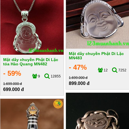
Mặt dây chuyền Phật Di Lặc
MN483
Mặt dây chuyền Phật Di Lặc
tỏa Hào Quang MN482
- 47%
12
7252
- 59%
9
12855
1.699.000 đ
899.000 đ
1.699.000 đ
699.000 đ