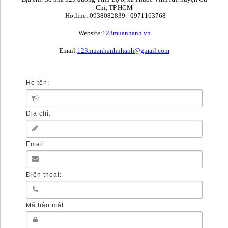
Chi, TP.HCM
Hotline: 0938082839 - 0971163768
Website:
123muanhanh.vn
Email:
123muanhanhnhanh@gmail.com
Họ tên:
Địa chỉ:
Email:
Điện thoại:
Mã bảo mật: