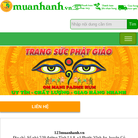
LIÊN HỆ
123muanhanh.vn
Địa chỉ: Số nhà 529 đường Tỉnh Lộ 8, xã Phước Vĩnh An, huyện Củ