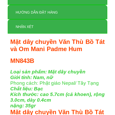
HƯỚNG DẪN ĐẶT HÀNG
NHẬN XÉT
Mặt dây chuyền Văn Thù Bồ Tát
và Om Mani Padme Hum
MN843B
Loại sản phẩm: Mặt dây chuyền
Giới tính: Nam, nữ
Phong cách:
Phật giáo
Nepal/ Tây Tạng
Chất liệu: Bạc
Kích thước: cao 5.7cm (cả khoen), rộng
3.0cm, dày 0.4cm
nặng: 35gr
Mặt dây chuyền Văn Thù Bồ Tát