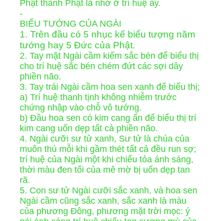
Phật thành Phật là nhờ ở trí huệ ấy.
-
BIỂU TƯỚNG CỦA NGÀI
1. Trên đầu có 5 nhục kế biểu tượng năm
tướng hay 5 Ðức của Phật.
2. Tay mặt Ngài cầm kiếm sắc bén để biểu thị
cho trí huệ sắc bén chém đứt các sợi dây
phiền não.
3. Tay trái Ngài cầm hoa sen xanh để biểu thị;
a) Trí huệ thanh tịnh không nhiễm trước
chứng nhập vào chỗ vô tướng.
b) Ðầu hoa sen có kim cang ấn để biểu thị trí
kim cang uốn dẹp tất cả phiền não.
4. Ngài cưỡi sư tử xanh, Sư tử là chúa của
muôn thú mỗi khi gầm thét tất cả đều run sợ;
trí huệ của Ngài một khi chiếu tỏa ánh sáng,
thời màu đen tối của mê mờ bị uốn dẹp tan
rã.
5. Con sư tử Ngài cưỡi sắc xanh, và hoa sen
Ngài cầm cũng sắc xanh, sắc xanh là màu
của phương Ðông, phương mặt trời mọc: ý