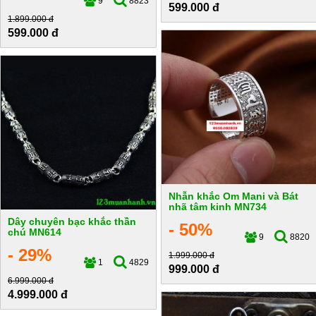
9
8823
599.000 đ
1.899.000 đ
599.000 đ
Nhẫn khắc Om Mani và Bát
nhã tâm kinh MN734
Dây chuyên bạc khắc thần
- 50%
chú MN614
9
8820
- 29%
1.999.000 đ
1
4829
999.000 đ
6.999.000 đ
4.999.000 đ