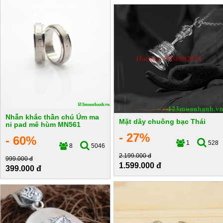
Nhẫn khắc thần chú Úm ma
Mặt dây chuông bạc Thái
ni pad mê hùm MN561
- 27%
- 60%
1
528
8
5046
2.199.000 đ
999.000 đ
1.599.000 đ
399.000 đ