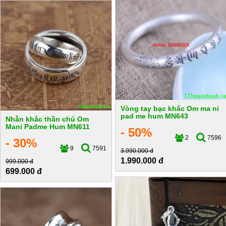
Vòng tay bạc khắc Om ma ni
pad me hum MN643
Nhẫn khắc thần chú Om
Mani Padme Hum MN611
- 50%
2
7596
- 30%
9
7591
3.990.000 đ
1.990.000 đ
999.000 đ
699.000 đ