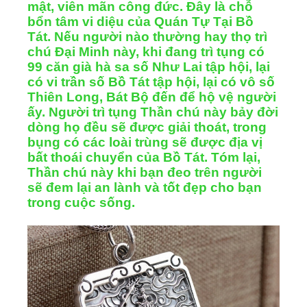
mật, viên mãn công đức. Ðây là chỗ
bổn tâm vi diệu của Quán Tự Tại Bồ
Tát. Nếu người nào thường hay thọ trì
chú Ðại Minh này, khi đang trì tụng có
99 căn già hà sa số Như Lai tập hội, lại
có vi trần số Bồ Tát tập hội, lại có vô số
Thiên Long, Bát Bộ đến để hộ vệ người
ấy. Người trì tụng Thần chú này bảy đời
dòng họ đều sẽ được giải thoát, trong
bụng có các loài trùng sẽ được địa vị
bất thoái chuyển của Bồ Tát. Tóm lại,
Thần chú này khi bạn đeo trên người
sẽ đem lại an lành và tốt đẹp cho bạn
trong cuộc sống.