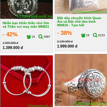
Mặt dây chuyền hình Quan
Âm và Bát nhã tâm kinh
Nhẫn bạc khắc thần chú Om
MN816 - Tạm hết
và Thần voi may mắn MN821
- 38%
- 42%
19
6233
19
4987
3.199.000 đ
2.399.000 đ
1.999.000 đ
1.399.000 đ