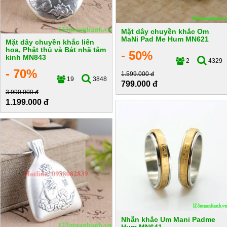
Mặt dây chuyền khắc Om
MaNi Pad Me Hum MN621
Mặt dây chuyền khắc liên
hoa, Phật thủ và Bát nhã tâm
- 50%
kinh MN843
2
4329
- 70%
1.599.000 đ
19
3848
799.000 đ
3.990.000 đ
1.199.000 đ
Nhẫn khắc Um Mani Padme