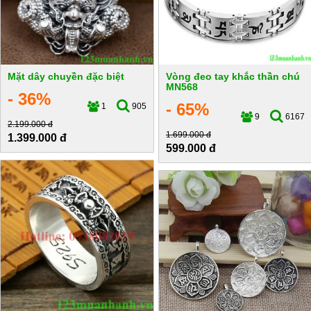
Mặt dây chuyền đặc biệt
Vòng đeo tay khắc thần chú
MN568
- 36%
- 65%
1
905
9
6167
2.199.000 đ
1.699.000 đ
1.399.000 đ
599.000 đ