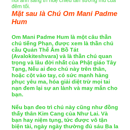
nói ánh sáng trí huệ chiếu tan sương mù của
đêm tối.
Mặt sau là Chú Om Mani Padme
Hum
Om Mani Padme Hum là một câu thần
chú tiếng Phạn, được xem là thần chú
cầu Quán Thế Âm Bồ Tát
(Avalokiteshvara) và là thần chú quan
trọng và lâu đời nhất của Phật giáo Tây
Tạng, Nếu ai đeo chú này trên thân,
hoặc cột vào tay, có sức mạnh hàng
phục yêu ma, hóa giải diệt trừ mọi tai
nạn đem lại sự an lành và may mắn cho
bạn.
Nếu bạn đeo trì chú này cũng như đồng
thấy thân Kim Cang của Như Lai. Và
bạn hay niệm tụng, tức được vô tận
biện tài, ngày ngày thường đủ sáu Ba la