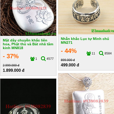
Nhẫn khắc Lục tự Minh chú
Mặt dây chuyền khắc liên
MN271
hoa, Phật thủ và Bát nhã tâm
kinh MN818
- 44%
11
8584
- 37%
1
4577
899.000 đ
499.000 đ
2.999.000 đ
1.899.000 đ