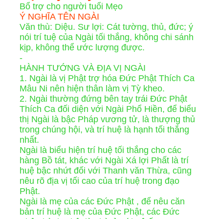
Bổ trợ cho người tuổi Mẹo
Ý NGHĨA TÊN NGÀI
Văn thù: Diệu. Sư lợi: Cát tường, thủ, đức; ý
nói trí tuệ của Ngài tối thắng, không chi sánh
kịp, không thể ước lượng được.
-
HÀNH TƯỚNG VÀ ÐỊA VỊ NGÀI
1. Ngài là vị Phật trợ hóa Ðức Phật Thích Ca
Mâu Ni nên hiện thân làm vị Tỳ kheo.
2. Ngài thường đứng bên tay trái Ðức Phật
Thích Ca đối diện với Ngài Phổ Hiền, để biểu
thị Ngài là bậc Pháp vương tử, là thượng thủ
trong chúng hội, và trí huệ là hạnh tối thắng
nhất.
Ngài là biểu hiện trí huệ tối thắng cho các
hàng Bồ tát, khác với Ngài Xá lợi Phất là trí
huệ bậc nhứt đối với Thanh văn Thừa, cũng
nêu rõ địa vị tối cao của trí huệ trong đạo
Phật.
Ngài là mẹ của các Ðức Phật , để nêu căn
bản trí huệ là mẹ của Ðức Phật, các Ðức