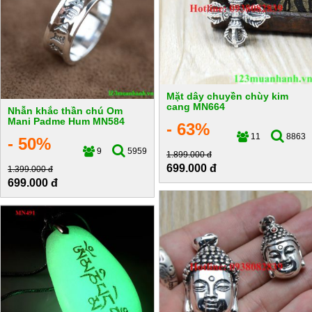
Mặt dây chuyền chùy kim
cang MN664
Nhẫn khắc thần chú Om
Mani Padme Hum MN584
- 63%
11
8863
- 50%
9
5959
1.899.000 đ
699.000 đ
1.399.000 đ
699.000 đ