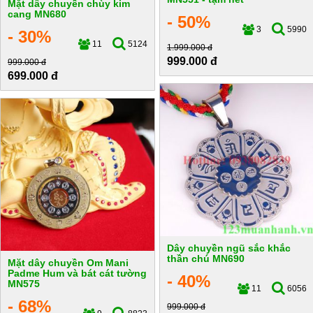
Mặt dây chuyền chùy kim
cang MN680
- 50%
3
5990
- 30%
11
5124
1.999.000 đ
999.000 đ
999.000 đ
699.000 đ
Dây chuyền ngũ sắc khắc
thần chú MN690
Mặt dây chuyền Om Mani
Padme Hum và bát cát tường
- 40%
MN575
11
6056
- 68%
999.000 đ