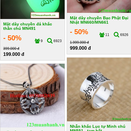
Mặt dây chuyền Bạc Phật Đại
Nhật MN660/MN661
Mặt dây chuyền đá khắc
thần chú MN491
- 50%
11
6926
- 50%
9
6923
1.999.000 đ
999.000 đ
399.000 đ
199.000 đ
Nhẫn khắc Lục tự Minh chú
MN551 - tạm hết