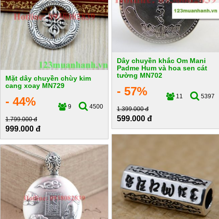
Dây chuyền khắc Om Mani
Padme Hum và hoa sen cát
tường MN702
Mặt dây chuyền chùy kim
cang xoay MN729
- 57%
11
5397
- 44%
9
4500
1.399.000 đ
599.000 đ
1.799.000 đ
999.000 đ