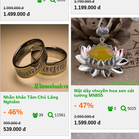
3
5200
1.799.000 đ
1.199.000 đ
1.999.000 đ
1.499.000 đ
Mặt dây chuyền hoa sen cát
tường MN855
Nhẫn khắc Tâm Chú Lăng
Nghiêm
- 47%
3
5025
- 46%
39
11561
2.999.000 đ
1.599.000 đ
999.000 đ
539.000 đ