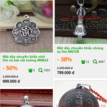
Mặt dây chuyền khắc chủng
tự Om MN728
Mặt dây chuyền khắc chữ
- 38%
Om và bát cát tường MN610
11
4697
- 50%
1.299.000 đ
3
7057
799.000 đ
1.999.000 đ
999.000 đ