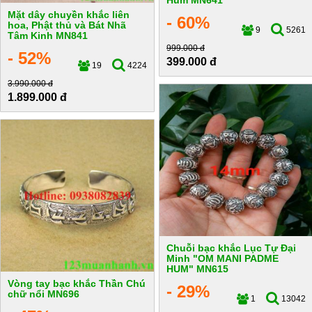
Hum MN641
Mặt dây chuyền khắc liên
- 60%
hoa, Phật thủ và Bát Nhã
9
5261
Tâm Kinh MN841
999.000 đ
- 52%
399.000 đ
19
4224
3.990.000 đ
1.899.000 đ
Chuỗi bạc khắc Lục Tự Đại
Minh "OM MANI PADME
HUM" MN615
Vòng tay bạc khắc Thần Chú
- 29%
chữ nổi MN696
1
13042