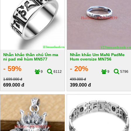
Nhẫn khắc thần chú Úm ma
Nhẫn khắc Um MaNi PadMe
ni pad mê hùm MN577
Hum oversize MN756
- 59%
- 20%
9
6112
9
5796
1.699.000 đ
499.000 đ
699.000 đ
399.000 đ