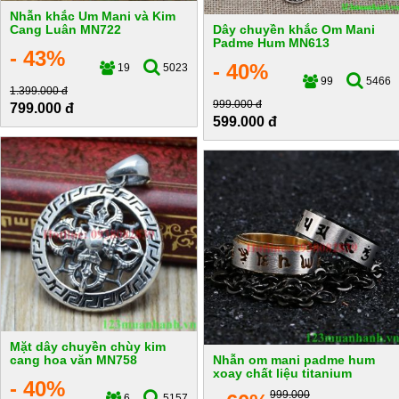
Nhẫn khắc Um Mani và Kim
Cang Luân MN722
Dây chuyền khắc Om Mani
Padme Hum MN613
- 43%
- 40%
19
5023
99
5466
1.399.000 đ
999.000 đ
799.000 đ
599.000 đ
Mặt dây chuyền chùy kim
cang hoa văn MN758
Nhẫn om mani padme hum
xoay chất liệu titanium
- 40%
999.000
6
5157