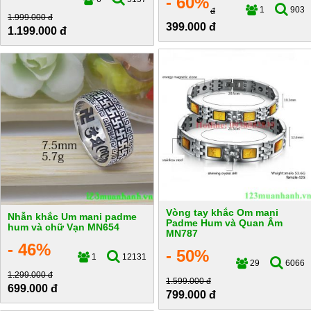
- 60%
1
903
đ
1.999.000 đ
399.000 đ
1.199.000 đ
Vòng tay khắc Om mani
Nhẫn khắc Um mani padme
Padme Hum và Quan Âm
hum và chữ Vạn MN654
MN787
- 46%
- 50%
1
12131
29
6066
1.299.000 đ
1.599.000 đ
699.000 đ
799.000 đ