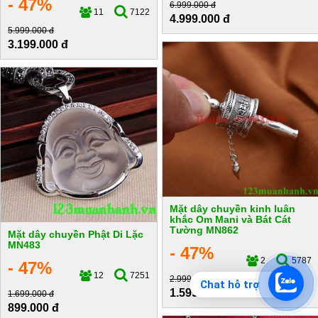
- 47%
6.999.000 đ
11
7122
4.999.000 đ
5.999.000 đ
3.199.000 đ
Mặt dây chuyền kinh luân
khắc Om Mani và Bát Cát
Tường MN862
Mặt dây chuyền Phật Di Lặc
MN483
- 47%
2
5787
- 47%
12
7251
2.999.000 đ
Chat hỗ trợ
1.599.000 đ
1.699.000 đ
899.000 đ