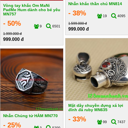
Nhẫn khắc thần chú MN814
Vòng tay khắc Om MaNi
PadMe Hum dành cho bé yêu
- 38%
MN757
19
4095
- 50%
1.599.000 đ
9
6501
999.000 đ
1.999.000 đ
999.000 đ
Mặt dây chuyền đựng xá lợi
đính đá ruby MN635
Nhẫn Chủng tử HÀM MN770
- 33%
99
7437
- 25%