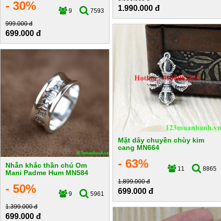
- 30%
1.990.000 đ
9
7593
999.000 đ
699.000 đ
Mặt dây chuyền chùy kim
cang MN664
- 63%
Nhẫn khắc thần chú Om
11
8865
Mani Padme Hum MN584
1.899.000 đ
- 50%
699.000 đ
9
5961
1.399.000 đ
699.000 đ