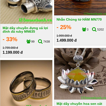
Nhẫn Chủng tử HÀM MN770
- 25%
Mặt dây chuyền đựng xá lợi
3
5202
đính đá ruby MN635
1.999.000 đ
- 33%
1.499.000 đ
99
7438
1.799.000 đ
1.199.000 đ
Mặt dây chuyền hoa sen cát