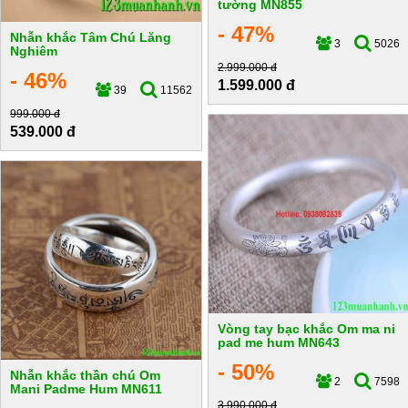
tường MN855
- 47%
Nhẫn khắc Tâm Chú Lăng
3
5026
Nghiêm
2.999.000 đ
- 46%
1.599.000 đ
39
11562
999.000 đ
539.000 đ
Vòng tay bạc khắc Om ma ni
pad me hum MN643
- 50%
Nhẫn khắc thần chú Om
2
7598
Mani Padme Hum MN611
3.990.000 đ