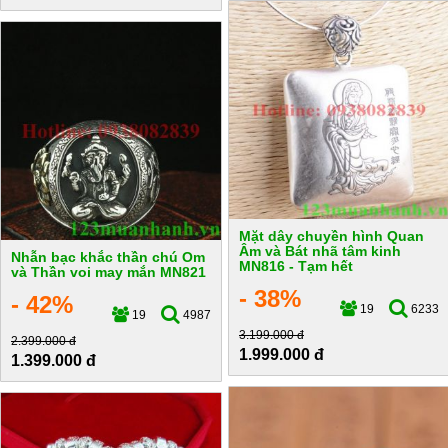
Mặt dây chuyền hình Quan
Âm và Bát nhã tâm kinh
Nhẫn bạc khắc thần chú Om
MN816 - Tạm hết
và Thần voi may mắn MN821
- 38%
- 42%
19
6233
19
4987
3.199.000 đ
2.399.000 đ
1.999.000 đ
1.399.000 đ