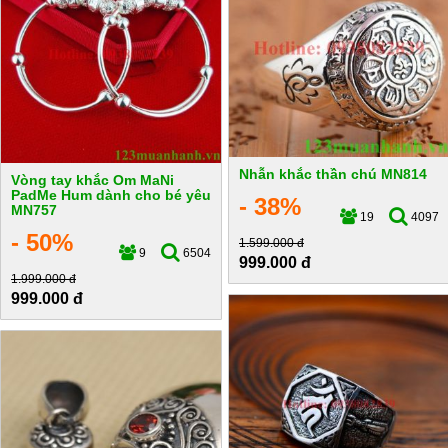
Nhẫn khắc thần chú MN814
Vòng tay khắc Om MaNi
PadMe Hum dành cho bé yêu
- 38%
MN757
19
4097
- 50%
1.599.000 đ
9
6504
999.000 đ
1.999.000 đ
999.000 đ