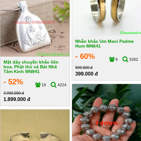
Nhẫn khắc Um Mani Padme
Hum MN641
- 60%
9
5262
Mặt dây chuyền khắc liên
hoa, Phật thủ và Bát Nhã
999.000 đ
Tâm Kinh MN841
399.000 đ
- 52%
19
4224
3.990.000 đ
1.899.000 đ