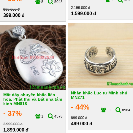
8
5048
2.199.000 đ
999.000 đ
1.599.000 đ
399.000 đ
Nhẫn khắc Lục tự Minh chú
Mặt dây chuyền khắc liên
MN271
hoa, Phật thủ và Bát nhã tâm
kinh MN818
- 44%
11
8584
- 37%
1
4578
899.000 đ
499.000 đ
2.999.000 đ
1.899.000 đ