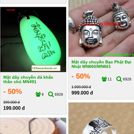
Mặt dây chuyền Bạc Phật Đại
Nhật MN660/MN661
- 50%
Mặt dây chuyền đá khắc
11
6928
thần chú MN491
1.999.000 đ
- 50%
999.000 đ
9
6926
399.000 đ
199.000 đ