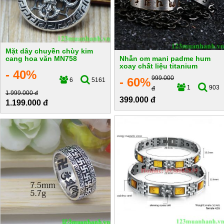
Mặt dây chuyền chùy kim
cang hoa văn MN758
Nhẫn om mani padme hum
xoay chất liệu titanium
- 40%
999.000
- 60%
6
5161
1
903
đ
1.999.000 đ
399.000 đ
1.199.000 đ