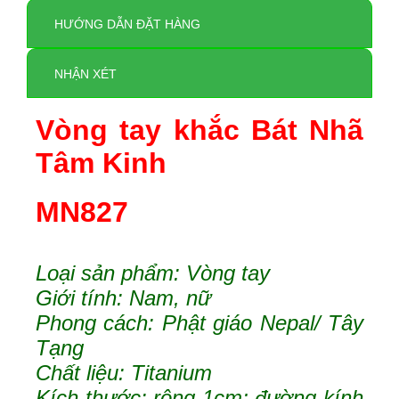
HƯỚNG DẪN ĐẶT HÀNG
NHẬN XÉT
Vòng tay khắc Bát Nhã
Tâm Kinh
MN827
Loại sản phẩm: Vòng tay
Giới tính: Nam, nữ
Phong cách:
Phật giáo
Nepal/ Tây
Tạng
Chất liệu: Titanium
Kích thước: rộng 1cm; đường kính