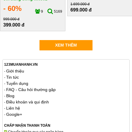
1.699.000 đ
- 60%
699.000 đ
9
5169
999.000 đ
399.000 đ
XEM THÊM
123MUANHANH.VN
Giới thiệu
-
Tin tức
-
Tuyển dụng
-
FAQ - Câu hỏi thường gặp
-
Blog
-
Điều khoản và qui định
-
Liên hệ
-
Google+
-
CHẤP NHẬN THANH TOÁN
Chuyển khoản qua các ngân hàng