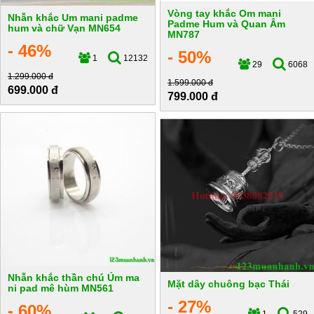
Vòng tay khắc Om mani
Nhẫn khắc Um mani padme
Padme Hum và Quan Âm
hum và chữ Vạn MN654
MN787
- 46%
- 50%
1
12132
29
6068
1.299.000 đ
1.599.000 đ
699.000 đ
799.000 đ
Nhẫn khắc thần chú Úm ma
Mặt dây chuông bạc Thái
ni pad mê hùm MN561
- 27%
- 60%
1
529