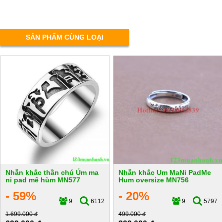
SẢN PHẨM CÙNG LOẠI
Nhẫn khắc thần chú Úm ma
Nhẫn khắc Um MaNi PadMe
ni pad mê hùm MN577
Hum oversize MN756
- 59%
- 20%
9
6112
9
5797
1.699.000 đ
499.000 đ