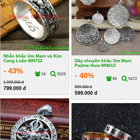
Nhẫn khắc Um Mani và Kim
Cang Luân MN722
Dây chuyền khắc Om Mani
Padme Hum MN613
- 43%
- 40%
19
5025
99
5472
1.399.000 đ
999.000 đ
799.000 đ
599.000 đ