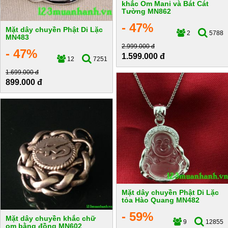
khắc Om Mani và Bát Cát
Tường MN862
- 47%
Mặt dây chuyền Phật Di Lặc
2
5788
MN483
2.999.000 đ
- 47%
1.599.000 đ
12
7251
1.699.000 đ
899.000 đ
Mặt dây chuyền Phật Di Lặc
tỏa Hào Quang MN482
- 59%
Mặt dây chuyền khắc chữ
9
12855
om bằng đồng MN602