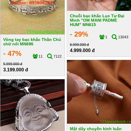
Chuỗi bạc khắc Lục Tự Đại
Minh "OM MANI PADME
HUM" MN615
- 29%
1
13043
Vòng tay bạc khắc Thần Chú
chữ nổi MN696
6.999.000 đ
4.999.000 đ
- 47%
11
7122
5.999.000 đ
3.199.000 đ
Mặt dây chuyền kinh luân