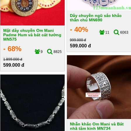
Dây chuyền ngũ sắc khắc
thần chú MN690
- 40%
Mặt dây chuyền Om Mani
11
6063
Padme Hum và bát cát tường
MN575
999.000 đ
599.000 đ
- 68%
9
8825
1.899.000 đ
599.000 đ
Nhẫn khắc Om Mani và Bát
nhã tâm kinh MN734