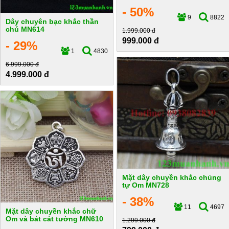
- 50%
9
8822
Dây chuyên bạc khắc thần
chú MN614
1.999.000 đ
999.000 đ
- 29%
1
4830
6.999.000 đ
4.999.000 đ
Mặt dây chuyền khắc chủng
tự Om MN728
- 38%
11
4697
Mặt dây chuyền khắc chữ
Om và bát cát tường MN610
1.299.000 đ