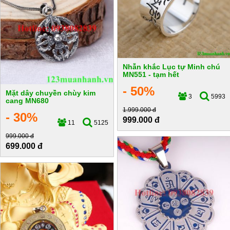
Nhẫn khắc Lục tự Minh chú
MN551 - tạm hết
- 50%
Mặt dây chuyền chùy kim
3
5993
cang MN680
1.999.000 đ
- 30%
999.000 đ
11
5125
999.000 đ
699.000 đ