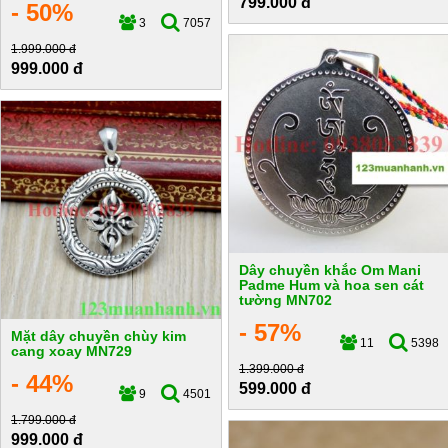
799.000 đ
- 50%
3
7057
1.999.000 đ
999.000 đ
Dây chuyền khắc Om Mani
Padme Hum và hoa sen cát
tường MN702
- 57%
Mặt dây chuyền chùy kim
11
5398
cang xoay MN729
1.399.000 đ
- 44%
599.000 đ
9
4501
1.799.000 đ
999.000 đ