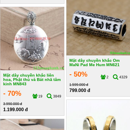
Mặt dây chuyền khắc Om
MaNi Pad Me Hum MN621
- 50%
Mặt dây chuyền khắc liên
2
4329
hoa, Phật thủ và Bát nhã tâm
kinh MN843
1.599.000 đ
799.000 đ
- 70%
19
3849
3.990.000 đ
1.199.000 đ