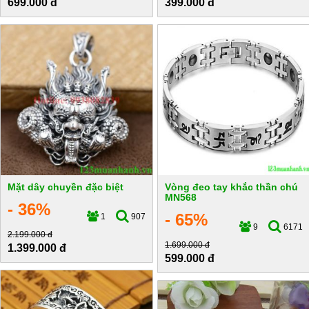
699.000 đ
399.000 đ
Mặt dây chuyền đặc biệt
Vòng đeo tay khắc thần chú
MN568
- 36%
- 65%
1
907
9
6171
2.199.000 đ
1.699.000 đ
1.399.000 đ
599.000 đ