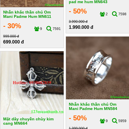
pad me hum MN643
- 50%
Nhẫn khắc thần chú Om
2
7598
Mani Padme Hum MN611
3.990.000 đ
- 30%
1.990.000 đ
9
7591
999.000 đ
699.000 đ
Nhẫn khắc thần chú Om
Mani Padme Hum MN584
- 50%
Mặt dây chuyền chùy kim
9
5959
cang MN664
1.399.000 đ