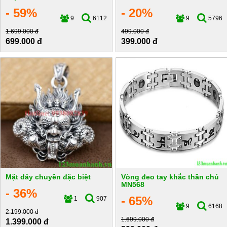
- 59%
- 20%
9
6112
9
5796
1.699.000 đ
499.000 đ
699.000 đ
399.000 đ
Mặt dây chuyền đặc biệt
Vòng đeo tay khắc thần chú
MN568
- 36%
- 65%
1
907
9
6168
2.199.000 đ
1.699.000 đ
1.399.000 đ