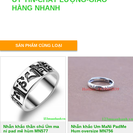
HÀNG NHANH
SẢN PHẨM CÙNG LOẠI
Nhẫn khắc thần chú Úm ma
Nhẫn khắc Um MaNi PadMe
ni pad mê hùm MN577
Hum oversize MN756