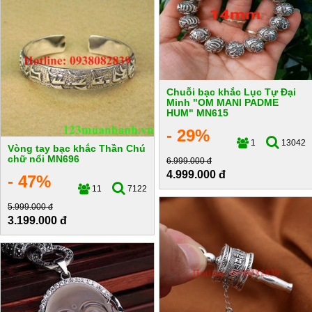
Chuỗi bạc khắc Lục Tự Đại
Minh "OM MANI PADME
HUM" MN615
- 29%
1
13042
Vòng tay bạc khắc Thần Chú
chữ nổi MN696
6.999.000 đ
4.999.000 đ
- 47%
11
7122
5.999.000 đ
3.199.000 đ