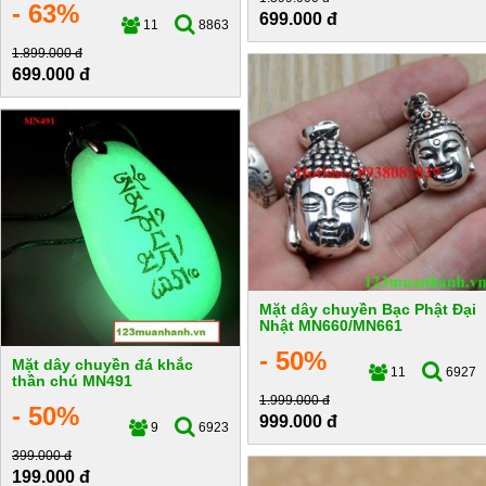
- 63%
699.000 đ
11
8863
1.899.000 đ
699.000 đ
Mặt dây chuyền Bạc Phật Đại
Nhật MN660/MN661
- 50%
Mặt dây chuyền đá khắc
11
6927
thần chú MN491
1.999.000 đ
- 50%
999.000 đ
9
6923
399.000 đ
199.000 đ