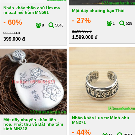
Nhẫn khắc thần chú Úm ma
Mặt dây chuông bạc Thái
ni pad mê hùm MN561
- 27%
- 60%
1
528
8
5046
2.199.000 đ
999.000 đ
1.599.000 đ
399.000 đ
Nhẫn khắc Lục tự Minh chú
Mặt dây chuyền khắc liên
MN271
hoa, Phật thủ và Bát nhã tâm
kinh MN818
- 44%