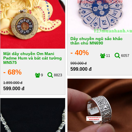
Dây chuyền ngũ sắc khắc
thần chú MN690
- 40%
Mặt dây chuyền Om Mani
11
6057
Padme Hum và bát cát tường
MN575
999.000 đ
599.000 đ
- 68%
9
8823
1.899.000 đ
599.000 đ