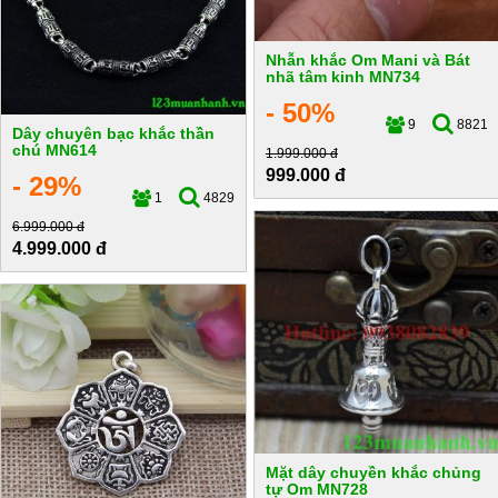
Nhẫn khắc Om Mani và Bát
nhã tâm kinh MN734
- 50%
9
8821
Dây chuyên bạc khắc thần
chú MN614
1.999.000 đ
999.000 đ
- 29%
1
4829
6.999.000 đ
4.999.000 đ
Mặt dây chuyền khắc chủng
tự Om MN728