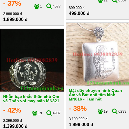
11
8584
- 37%
1
4577
899.000 đ
499.000 đ
2.999.000 đ
1.899.000 đ
Mặt dây chuyền hình Quan
Âm và Bát nhã tâm kinh
Nhẫn bạc khắc thần chú Om
MN816 - Tạm hết
và Thần voi may mắn MN821
- 38%
- 42%
19
6233
19
4987
3.199.000 đ
2.399.000 đ
1.999.000 đ
1.399.000 đ