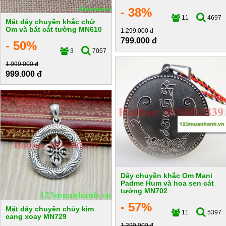
- 38%
11
4697
Mặt dây chuyền khắc chữ
Om và bát cát tường MN610
1.299.000 đ
799.000 đ
- 50%
3
7057
1.999.000 đ
999.000 đ
Dây chuyền khắc Om Mani
Padme Hum và hoa sen cát
tường MN702
- 57%
Mặt dây chuyền chùy kim
11
5397
cang xoay MN729
1.399.000 đ