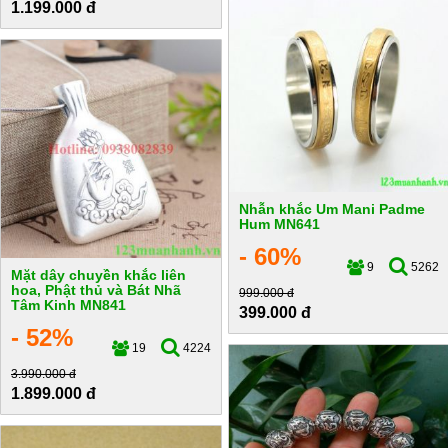
1.199.000 đ
Nhẫn khắc Um Mani Padme
Hum MN641
- 60%
9
5262
Mặt dây chuyền khắc liên
hoa, Phật thủ và Bát Nhã
999.000 đ
Tâm Kinh MN841
399.000 đ
- 52%
19
4224
3.990.000 đ
1.899.000 đ