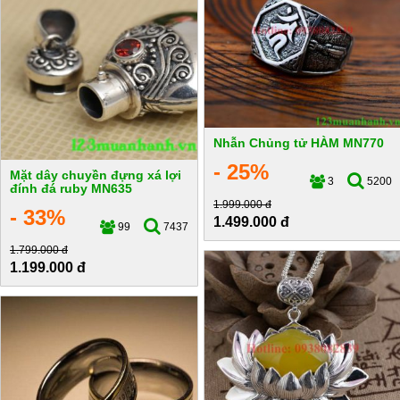
Nhẫn Chủng tử HÀM MN770
- 25%
Mặt dây chuyền đựng xá lợi
3
5200
đính đá ruby MN635
1.999.000 đ
- 33%
1.499.000 đ
99
7437
1.799.000 đ
1.199.000 đ