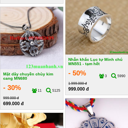
Nhẫn khắc Lục tự Minh chú
MN551 - tạm hết
- 50%
Mặt dây chuyền chùy kim
3
5990
cang MN680
1.999.000 đ
- 30%
999.000 đ
11
5125
999.000 đ
699.000 đ