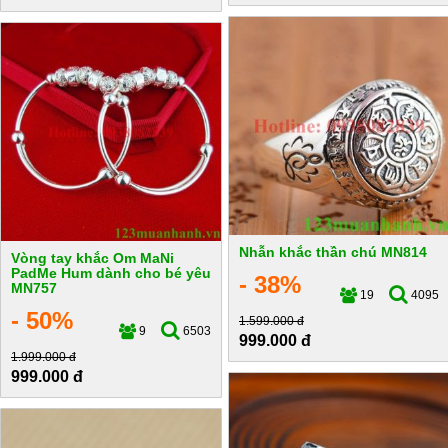
Nhẫn khắc thần chú MN814
Vòng tay khắc Om MaNi
PadMe Hum dành cho bé yêu
- 38%
MN757
19
4095
- 50%
1.599.000 đ
9
6503
999.000 đ
1.999.000 đ
999.000 đ