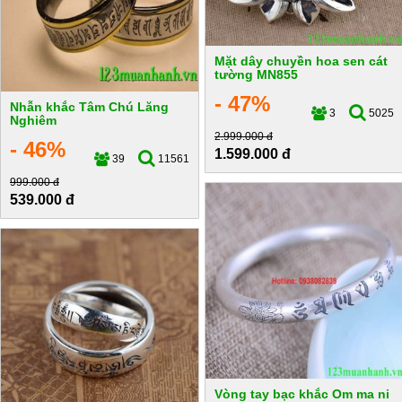
Mặt dây chuyền hoa sen cát
tường MN855
- 47%
Nhẫn khắc Tâm Chú Lăng
3
5025
Nghiêm
2.999.000 đ
- 46%
1.599.000 đ
39
11561
999.000 đ
539.000 đ
Vòng tay bạc khắc Om ma ni