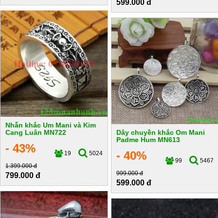
599.000 đ
Nhẫn khắc Um Mani và Kim
Cang Luân MN722
Dây chuyền khắc Om Mani
Padme Hum MN613
- 43%
- 40%
19
5024
99
5467
1.399.000 đ
999.000 đ
799.000 đ
599.000 đ