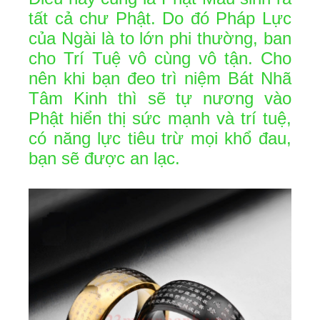
tất cả chư Phật. Do đó Pháp Lực
của Ngài là to lớn phi thường, ban
cho Trí Tuệ vô cùng vô tận. Cho
nên khi bạn đeo trì niệm Bát Nhã
Tâm Kinh thì sẽ tự nương vào
Phật hiển thị sức mạnh và trí tuệ,
có năng lực tiêu trừ mọi khổ đau,
bạn sẽ được an lạc.