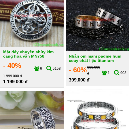
Mặt dây chuyền chùy kim
cang hoa văn MN758
Nhẫn om mani padme hum
xoay chất liệu titanium
- 40%
999.000
- 60%
6
5158
1
903
đ
1.999.000 đ
399.000 đ
1.199.000 đ