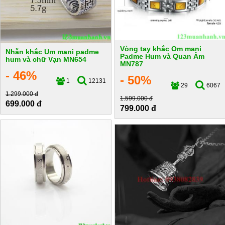
Vòng tay khắc Om mani
Nhẫn khắc Um mani padme
Padme Hum và Quan Âm
hum và chữ Vạn MN654
MN787
- 46%
- 50%
1
12131
29
6067
1.299.000 đ
1.599.000 đ
699.000 đ
799.000 đ