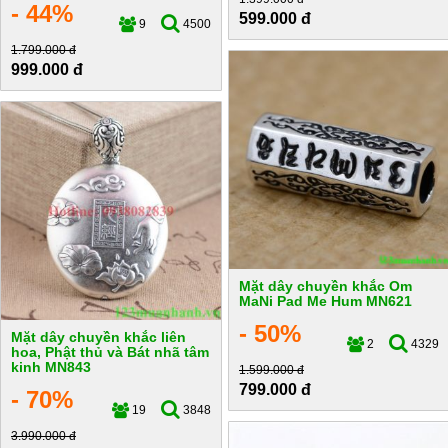
- 44%
599.000 đ
9
4500
1.799.000 đ
999.000 đ
Mặt dây chuyền khắc Om
MaNi Pad Me Hum MN621
- 50%
Mặt dây chuyền khắc liên
2
4329
hoa, Phật thủ và Bát nhã tâm
kinh MN843
1.599.000 đ
799.000 đ
- 70%
19
3848
3.990.000 đ