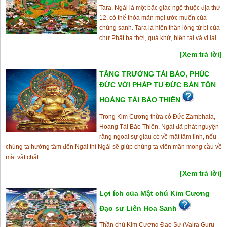
Tara, Ngài là một bậc giác ngộ thuộc địa thứ
12, có thể thỏa mãn mọi ước muốn của
chúng sanh. Tara là hiện thân lòng từ bi của
chư Phật ba thời, quá khứ, hiện tại và vị lai...
[Xem trả lời]
TĂNG TRƯỞNG TÀI BẢO, PHÚC
ĐỨC VỚI PHÁP TU ĐỨC BẢN TÔN
HOÀNG TÀI BẢO THIÊN
Trong Kim Cương thừa có Đức Zambhala,
Hoàng Tài Bảo Thiên, Ngài đã phát nguyện
rằng ngoài sự giàu có về mặt tâm linh, nếu
chúng ta hướng tâm đến Ngài thì Ngài sẽ giúp chúng ta viên mãn mong cầu về
mặt vật chất...
[Xem trả lời]
Lợi ích của Mật chú Kim Cương
Đạo sư Liên Hoa Sanh
Thần chú Kim Cương Đạo Sư (Vajra Guru