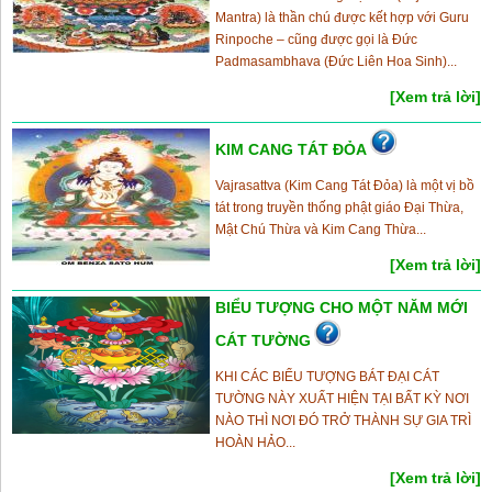
Mantra) là thần chú được kết hợp với Guru
Rinpoche – cũng được gọi là Đức
Padmasambhava (Đức Liên Hoa Sinh)...
[Xem trả lời]
KIM CANG TÁT ĐỎA
Vajrasattva (Kim Cang Tát Đỏa) là một vị bồ
tát trong truyền thống phật giáo Đại Thừa,
Mật Chú Thừa và Kim Cang Thừa...
[Xem trả lời]
BIỂU TƯỢNG CHO MỘT NĂM MỚI
CÁT TƯỜNG
KHI CÁC BIỂU TƯỢNG BÁT ĐẠI CÁT
TƯỜNG NÀY XUẤT HIỆN TẠI BẤT KỲ NƠI
NÀO THÌ NƠI ĐÓ TRỞ THÀNH SỰ GIA TRÌ
HOÀN HẢO...
[Xem trả lời]