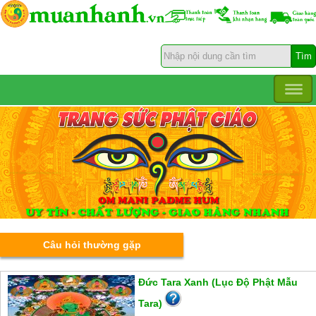
Câu hỏi thường gặp
Đức Tara Xanh (Lục Độ Phật Mẫu
Tara)