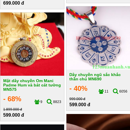
699.000 đ
Dây chuyền ngũ sắc khắc
thần chú MN690
Mặt dây chuyền Om Mani
Padme Hum và bát cát tường
- 40%
MN575
11
6056
- 68%
999.000 đ
9
8823
599.000 đ
1.899.000 đ
599.000 đ