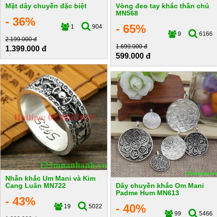
Mặt dây chuyền đặc biệt
Vòng đeo tay khắc thần chú
MN568
- 36%
- 65%
1
904
9
6166
2.199.000 đ
1.699.000 đ
1.399.000 đ
599.000 đ
Nhẫn khắc Um Mani và Kim
Cang Luân MN722
Dây chuyền khắc Om Mani
Padme Hum MN613
- 43%
- 40%
19
5022
99
5466