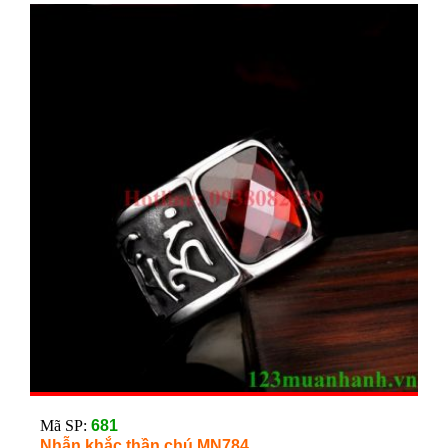
Mã SP:
681
Nhẫn khắc thần chú MN784