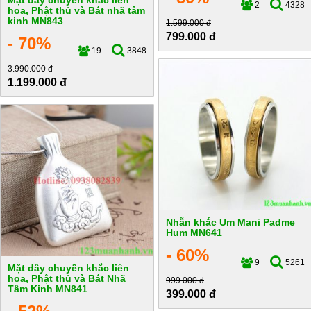
Mặt dây chuyền khắc liên
2
4328
hoa, Phật thủ và Bát nhã tâm
kinh MN843
1.599.000 đ
799.000 đ
- 70%
19
3848
3.990.000 đ
1.199.000 đ
Nhẫn khắc Um Mani Padme
Hum MN641
- 60%
9
5261
Mặt dây chuyền khắc liên
hoa, Phật thủ và Bát Nhã
999.000 đ
Tâm Kinh MN841
399.000 đ