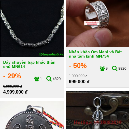
Nhẫn khắc Om Mani và Bát
nhã tâm kinh MN734
Dây chuyên bạc khắc thần
- 50%
chú MN614
9
8820
- 29%
1.999.000 đ
1
4829
999.000 đ
6.999.000 đ
4.999.000 đ