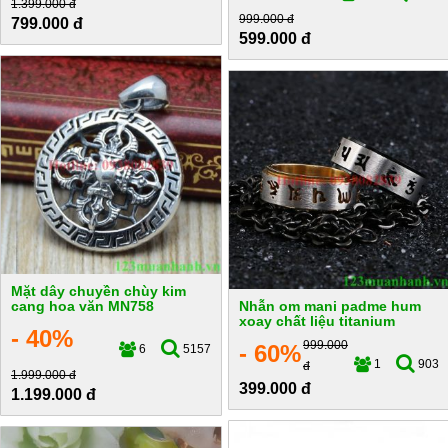
1.399.000 đ
999.000 đ
799.000 đ
599.000 đ
Mặt dây chuyền chùy kim
cang hoa văn MN758
Nhẫn om mani padme hum
xoay chất liệu titanium
- 40%
999.000
- 60%
6
5157
1
903
đ
1.999.000 đ
399.000 đ
1.199.000 đ