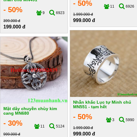
- 50%
11
6926
- 50%
9
6923
1.999.000 đ
999.000 đ
399.000 đ
199.000 đ
Nhẫn khắc Lục tự Minh chú
MN551 - tạm hết
Mặt dây chuyền chùy kim
cang MN680
- 50%
3
5990
- 30%
11
5124
1.999.000 đ
999.000 đ
999.000 đ