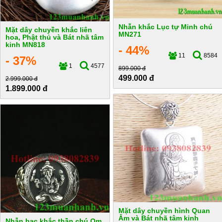
Nhẫn khắc Lục tự Minh chú
Mặt dây chuyền khắc liên
MN271
hoa, Phật thủ và Bát nhã tâm
kinh MN818
- 44%
11
8584
- 37%
1
4577
899.000 đ
499.000 đ
2.999.000 đ
1.899.000 đ
Mặt dây chuyền hình Quan
Âm và Bát nhã tâm kinh
Nhẫn bạc khắc thần chú Om