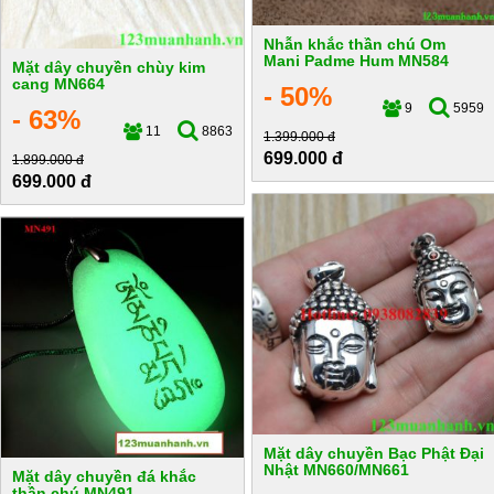
Nhẫn khắc thần chú Om
Mani Padme Hum MN584
Mặt dây chuyền chùy kim
cang MN664
- 50%
9
5959
- 63%
11
8863
1.399.000 đ
699.000 đ
1.899.000 đ
699.000 đ
Mặt dây chuyền Bạc Phật Đại
Nhật MN660/MN661
Mặt dây chuyền đá khắc
thần chú MN491