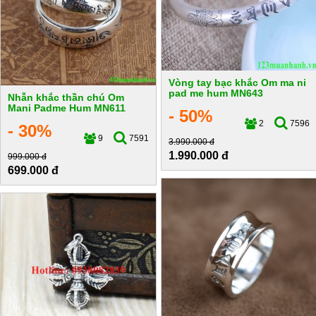
Vòng tay bạc khắc Om ma ni
pad me hum MN643
Nhẫn khắc thần chú Om
Mani Padme Hum MN611
- 50%
2
7596
- 30%
9
7591
3.990.000 đ
1.990.000 đ
999.000 đ
699.000 đ