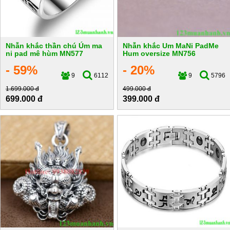
Nhẫn khắc thần chú Úm ma
Nhẫn khắc Um MaNi PadMe
ni pad mê hùm MN577
Hum oversize MN756
- 59%
- 20%
9
6112
9
5796
1.699.000 đ
499.000 đ
699.000 đ
399.000 đ