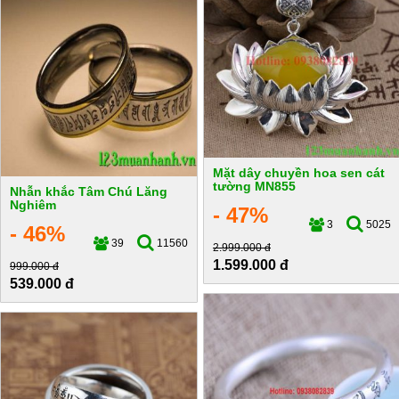
Mặt dây chuyền hoa sen cát
tường MN855
Nhẫn khắc Tâm Chú Lăng
Nghiêm
- 47%
3
5025
- 46%
39
11560
2.999.000 đ
1.599.000 đ
999.000 đ
539.000 đ