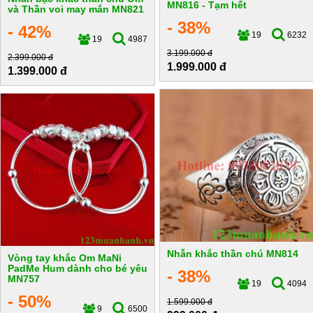
MN816 - Tạm hết
và Thần voi may mắn MN821
- 38%
- 42%
19
6232
19
4987
3.199.000 đ
2.399.000 đ
1.999.000 đ
1.399.000 đ
Nhẫn khắc thần chú MN814
Vòng tay khắc Om MaNi
PadMe Hum dành cho bé yêu
- 38%
MN757
19
4094
- 50%
1.599.000 đ
9
6500