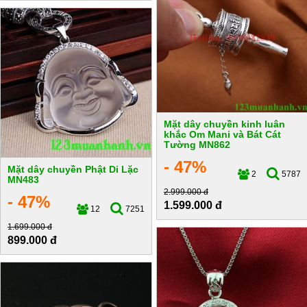
Mặt dây chuyền kinh luân
khắc Om Mani và Bát Cát
Tường MN862
- 47%
Mặt dây chuyền Phật Di Lặc
2
5787
MN483
2.999.000 đ
- 47%
1.599.000 đ
12
7251
1.699.000 đ
899.000 đ