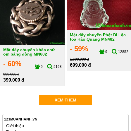
Mặt dây chuyền Phật Di Lặc
tỏa Hào Quang MN482
- 59%
Mặt dây chuyền khắc chữ
9
12852
om bằng đồng MN602
1.699.000 đ
- 60%
699.000 đ
9
5168
999.000 đ
399.000 đ
XEM THÊM
123MUANHANH.VN
Giới thiệu
-