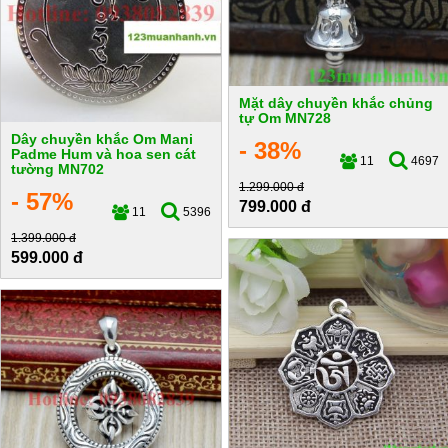
Mặt dây chuyền khắc chủng
tự Om MN728
Dây chuyền khắc Om Mani
- 38%
Padme Hum và hoa sen cát
11
4697
tường MN702
1.299.000 đ
- 57%
799.000 đ
11
5396
1.399.000 đ
599.000 đ