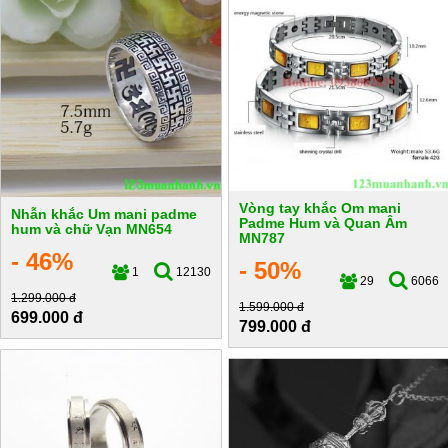
Vòng tay khắc Om mani
Nhẫn khắc Um mani padme
Padme Hum và Quan Âm
hum và chữ Vạn MN654
MN787
- 46%
- 50%
1
12130
29
6066
1.299.000 đ
1.599.000 đ
699.000 đ
799.000 đ