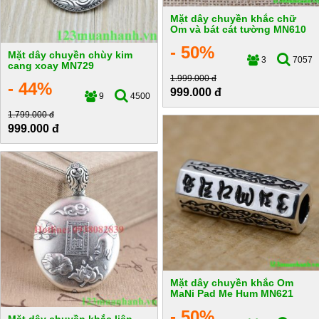
Mặt dây chuyền khắc chữ
Om và bát cát tường MN610
- 50%
Mặt dây chuyền chùy kim
3
7057
cang xoay MN729
1.999.000 đ
- 44%
999.000 đ
9
4500
1.799.000 đ
999.000 đ
Mặt dây chuyền khắc Om
MaNi Pad Me Hum MN621
- 50%