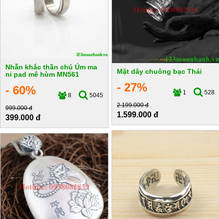
Nhẫn khắc thần chú Úm ma
Mặt dây chuông bạc Thái
ni pad mê hùm MN561
- 27%
- 60%
1
528
8
5045
2.199.000 đ
999.000 đ
1.599.000 đ
399.000 đ