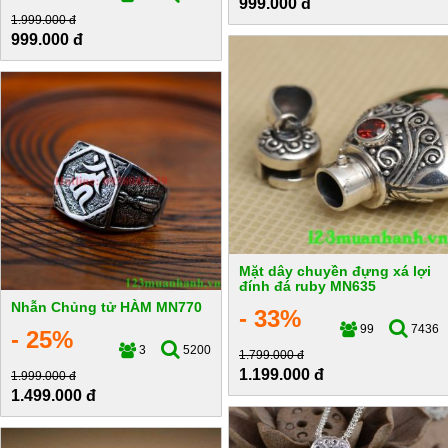
999.000 đ
1.999.000 đ
999.000 đ
Mặt dây chuyền đựng xá lợi
đính đá ruby MN635
Nhẫn Chủng tử HÀM MN770
- 33%
99
7436
- 25%
3
5200
1.799.000 đ
1.199.000 đ
1.999.000 đ
1.499.000 đ