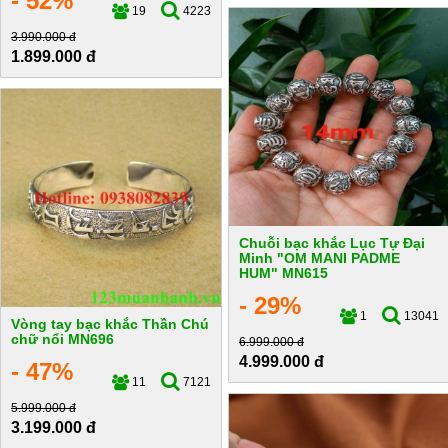
- 52%
19
4223
3.990.000 đ
1.899.000 đ
Chuỗi bạc khắc Lục Tự Đại
Minh "OM MANI PADME
HUM" MN615
- 29%
1
13041
Vòng tay bạc khắc Thần Chú
chữ nổi MN696
6.999.000 đ
4.999.000 đ
- 47%
11
7121
5.999.000 đ
3.199.000 đ