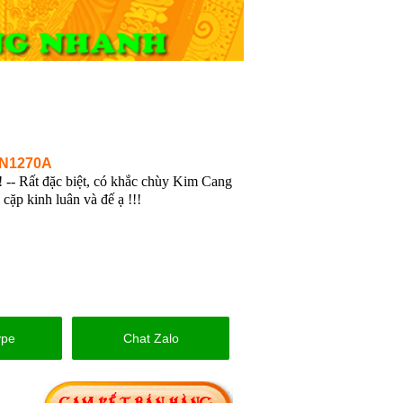
N1270A
 -- Rất đặc biệt, có khắc chùy Kim Cang
i cặp kinh luân và đế ạ !!!
ype
Chat Zalo