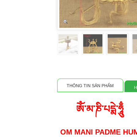
THÔNG TIN SẢN PHẨM
H
ཨོཾ་མ་ཎི་པདྨེ་ཧཱུྃ
OM MANI PADME HU