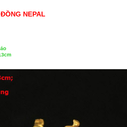
 ĐỒNG NEPAL
iáo
 13cm