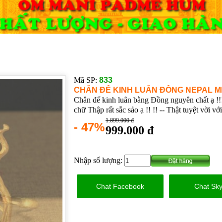
Mã SP:
833
CHÂN ĐẾ KINH LUÂN ĐỒNG NEPAL M
Chân đế kinh luân bằng Đồng nguyên chất ạ !!!
chữ Thập rất sắc sảo ạ !! !! -- Thật tuyệt vời vớ
1.899.000 đ
- 47%
999.000 đ
Nhập số lượng:
Chat Facebook
Chat Sk