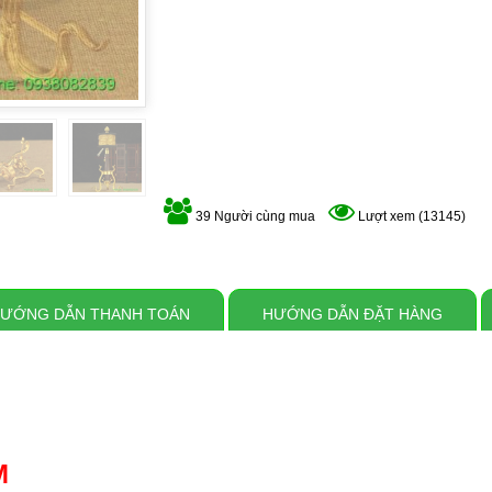
39 Người cùng mua
Lượt xem (13145)
ƯỚNG DẪN THANH TOÁN
HƯỚNG DẪN ĐẶT HÀNG
M