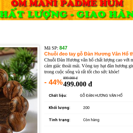
Mã SP:
847
Chuỗi đeo tay gỗ Đàn Hương Vân Hổ 
Chuỗi Đàn Hương vân hổ chất lượng cao với mu
cảm giác thoải mái. Vòng tay hạt đàn hương 
trong cuộc sống và rất tốt cho sức khỏe!
899.000 đ
- 44%
499.000 đ
Chất liệu:
GỖ ĐÀN HƯƠNG VÂN HỔ
Khối lượng:
200
Tình trạng:
Còn hàng