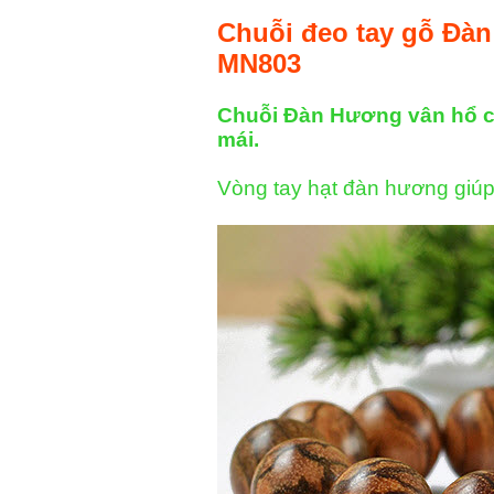
Chuỗi đeo tay gỗ Đà
MN803
Chuỗi Đàn Hương vân hổ chất
mái.
Vòng tay hạt đàn hương giúp 