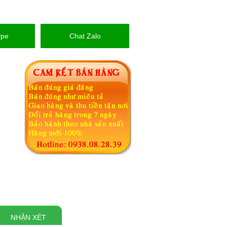
ype
Chat Zalo
NHẬN XÉT